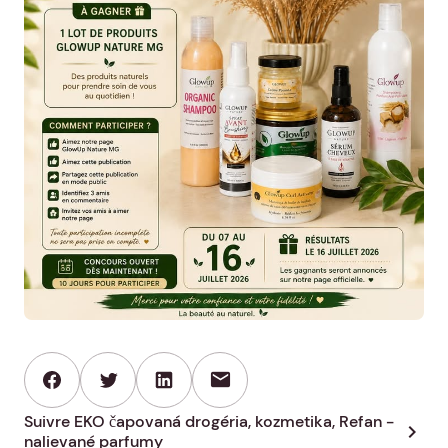
mail
Suivre EKO čapovaná drogéria, kozmetika, Refan -
chevron_right
nalievané parfumy