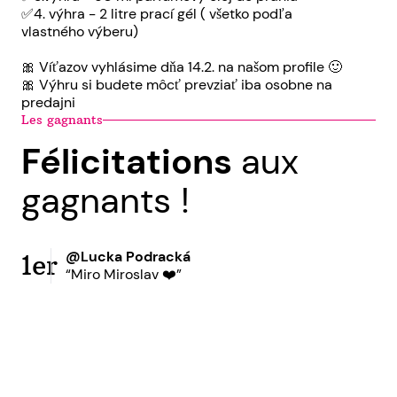
✅4. výhra - 2 litre prací gél ( všetko podľa
vlastného výberu)
🎀 Víťazov vyhlásime dňa 14.2. na našom profile 🙂
🎀 Výhru si budete môcť prevziať iba osobne na
predajni
Les gagnants
Félicitations
aux
gagnants !
@Lucka Podracká
1er
“Miro Miroslav ❤️”