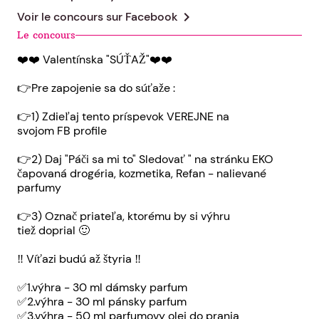
chevron_right
Voir le concours sur
Facebook
Le concours
❤️❤️ Valentínska "SÚŤAŽ"❤️❤️
👉Pre zapojenie sa do súťaže :
👉1) Zdieľaj tento príspevok VEREJNE na
svojom FB profile
👉2) Daj "Páči sa mi to" Sledovať " na stránku EKO
čapovaná drogéria, kozmetika, Refan - nalievané
parfumy
👉3) Označ priateľa, ktorému by si výhru
tiež doprial 🙂
‼️ Víťazi budú až štyria ‼️
✅1.výhra - 30 ml dámsky parfum
✅2.výhra - 30 ml pánsky parfum
✅3.výhra - 50 ml parfumovy olej do prania