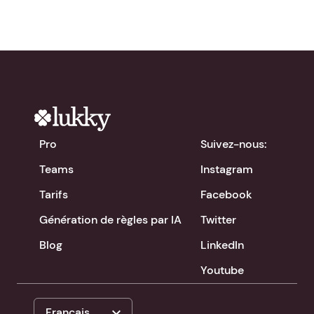
Pro
Suivez-nous:
Teams
Instagram
Tarifs
Facebook
Génération de règles par IA
Twitter
Blog
LinkedIn
Youtube
expand_more
Français