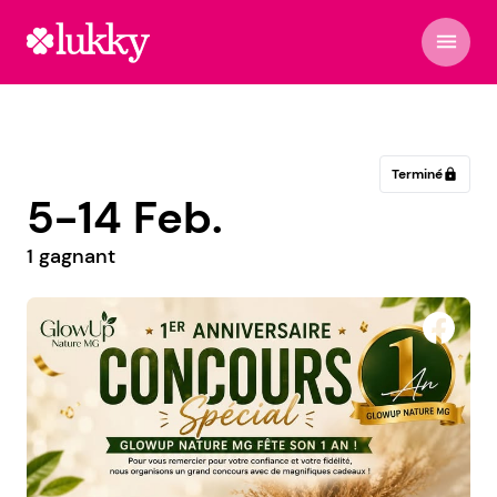
menu
Terminé
lock
5-14 Feb.
1 gagnant
EKO čapovaná drogéria, kozmetika, Refan -
nalievané parfumy