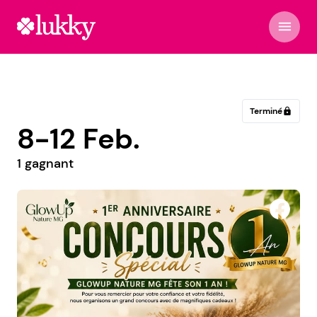
menu
Terminé
lock
8-12 Feb.
1 gagnant
Ando NY aina en ligne