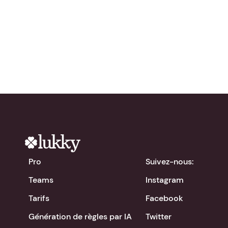
gratuitement !
chevron_right
Télécharger l'app
Pro
Suivez-nous:
Teams
Instagram
Tarifs
Facebook
Génération de règles par IA
Twitter