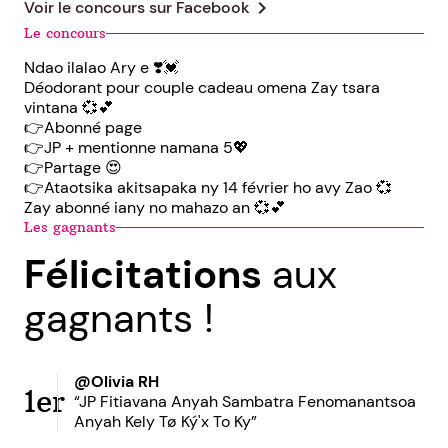
chevron_right
Voir le concours sur
Facebook
Le concours
Ndao ilalao Ary e ❣️💓
Déodorant pour couple cadeau omena Zay tsara
vintana 💞💕
👉Abonné page
👉JP + mentionne namana 5💖
👉Partage 😍
👉Ataotsika akitsapaka ny 14 février ho avy Zao 💞
Zay abonné iany no mahazo an 💞💕
Les gagnants
Félicitations
aux
gagnants !
@Olivia RH
1er
“JP Fitiavana Anyah Sambatra Fenomanantsoa
Anyah Kely Tø Ký'x To Ky”