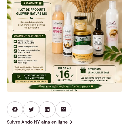
mail
chevron_right
Suivre Ando NY aina en ligne