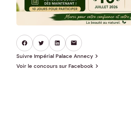
mail
Suivre Impérial Palace Annecy
chevron_right
Voir le concours sur
Facebook
chevron_right