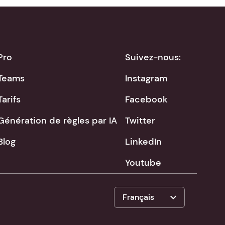
Pro
Suivez-nous:
Teams
Instagram
Tarifs
Facebook
Génération de règles par IA
Twitter
Blog
LinkedIn
Youtube
expand_more
Français