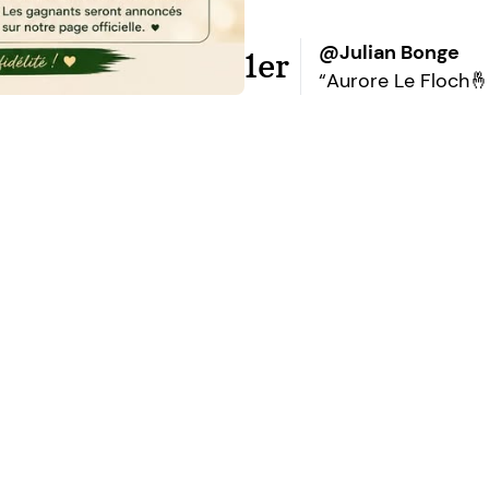
@Julian Bonge
1er
“Aurore Le Floch🤞