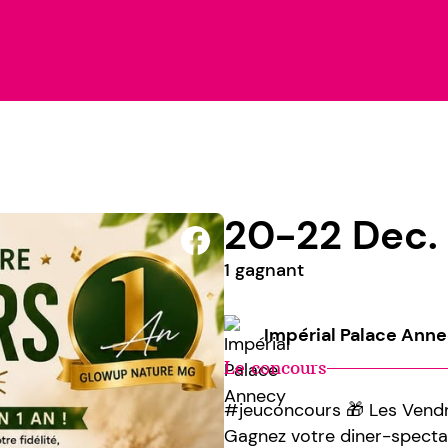
20-22 Dec.
1 gagnant
Impérial Palace Ann
Le concours
#jeuconcours 🎁 Les Vendre
Gagnez votre diner-specta