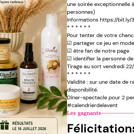
une soirée exceptionnelle à
personnes)
Informations https://bit.l
* * * * * *
Pour tenter de votre chance
☑ partager ce jeu en mode
☑ être fan de notre page
☑ identifier la personne de
Tirage au sort vendredi 22/
* * * * * *
Validité : sur une date de 
disponibilité.
Dîner-spectacle pour 2 pe
#calendrierdelavent
Les gagnants
Félicitatio