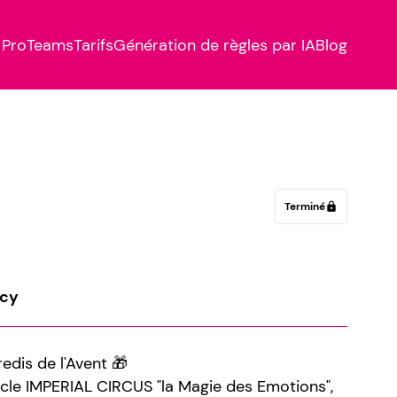
Pro
Teams
Tarifs
Génération de règles par IA
Blog
Terminé
lock
ecy
dis de l'Avent 🎁
cle IMPERIAL CIRCUS "la Magie des Emotions",