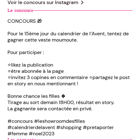
chevron_right
Voir le concours sur
Instagram
Le concours
CONCOURS 🎁
Pour le 15ème jour du calendrier de l’Avent, tentez de
gagner cette veste moumoute.
Pour participer :
⭐️likez la publication
⭐️être abonnée à la page
⭐️invitez 3 copines en commentaire ⭐️partagez le post
en story en nous mentionnant !
Bonne chance les filles 🍀
Tirage au sort demain 18H00, résultat en story.
La gagnante sera contactée en privé.
#concours #leshowroomdesfilles
#calendrierdelavent #shopping #pretaporter
#femme #noel2023
Les gagnants