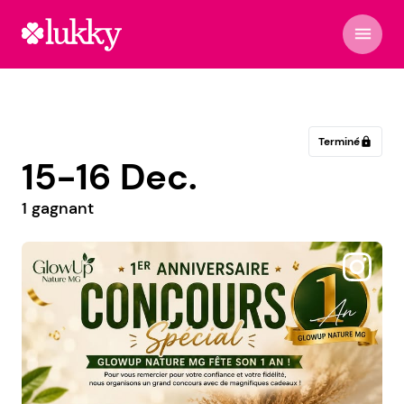
menu
Terminé
lock
15-16 Dec.
1 gagnant
@leshowroomdesfilles