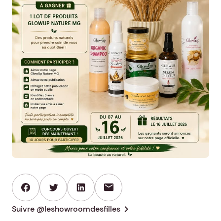
mail
chevron_right
Suivre @leshowroomdesfilles