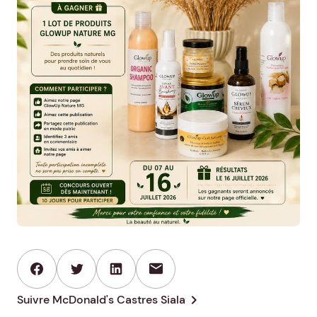
mail
chevron_right
Suivre McDonald's Castres Siala