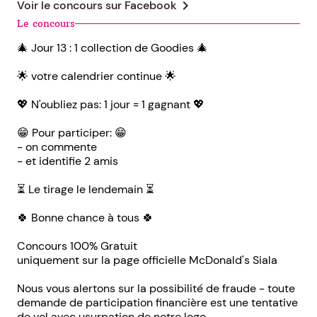
chevron_right
Voir le concours sur
Facebook
Le concours
🎄 Jour 13 : 1 collection de Goodies 🎄
🌟 votre calendrier continue 🌟
💖 N'oubliez pas: 1 jour = 1 gagnant 💖
😁 Pour participer: 😁
- on commente
- et identifie 2 amis
⏳️ Le tirage le lendemain ⏳️
🍀 Bonne chance à tous 🍀
Concours 100% Gratuit
uniquement sur la page officielle McDonald's Siala
Nous vous alertons sur la possibilité de fraude - toute
demande de participation financière est une tentative
de vol avec usurpation de notre logo.