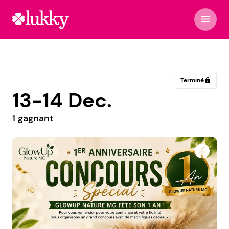
menu
Terminé
lock
13-14 Dec.
1 gagnant
McDonald's Castres Siala