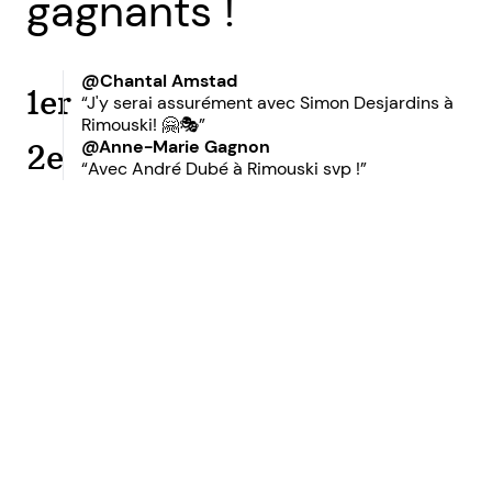
gagnants !
@Chantal Amstad
1er
“J'y serai assurément avec Simon Desjardins à
Rimouski! 🤗🎭”
@Anne-Marie Gagnon
2e
“Avec André Dubé à Rimouski svp !”