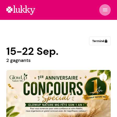
menu
Terminé
lock
15-22 Sep.
2 gagnants
La réplique du fleuve - Troupe de théâtre