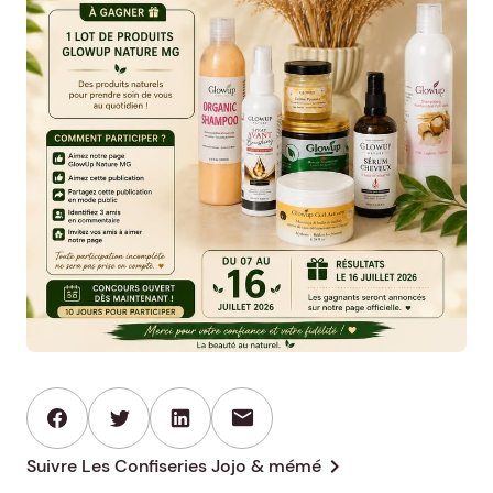
mail
chevron_right
Suivre Les Confiseries Jojo & mémé