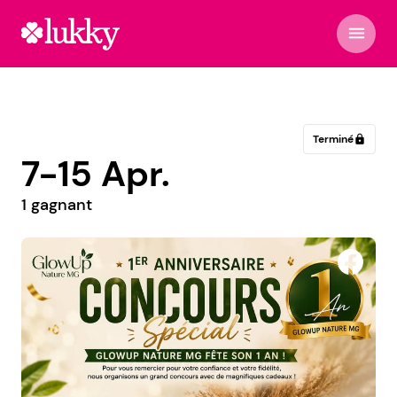
menu
Terminé
lock
7-15 Apr.
1 gagnant
Les Confiseries Jojo & mémé