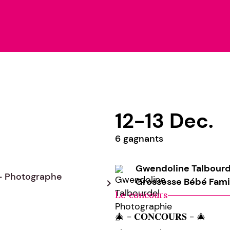
12-13 Dec.
6 gagnants
Gwendoline Talbourd
- Photographe
Grossesse Bébé Fami
chevron_right
Le concours
🎄 - 𝐂𝐎𝐍𝐂𝐎𝐔𝐑𝐒 - 🎄