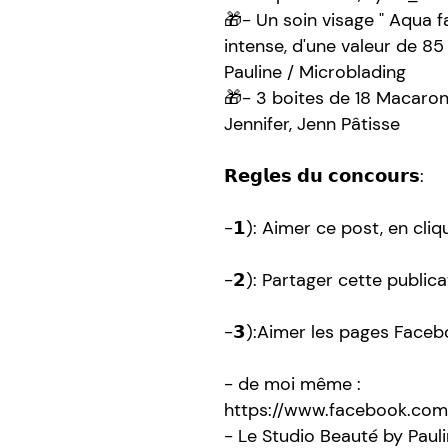
🎁- Un soin visage " Aqua f
intense, d'une valeur de 85
Pauline / Microblading
🎁- 3 boites de 18 Macaron
Jennifer, Jenn Pâtisse
𝗥𝗲𝗴𝗹𝗲𝘀 𝗱𝘂 𝗰𝗼𝗻𝗰𝗼𝘂𝗿𝘀:
-𝟭): Aimer ce post, en cli
-𝟮): Partager cette publica
-𝟯):Aimer les pages Facebo
- de moi même :
https://www.facebook.com
- Le Studio Beauté by Paul