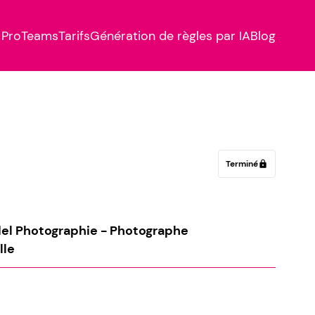
Pro
Teams
Tarifs
Génération de règles par IA
Blog
Terminé
lock
el Photographie - Photographe
lle