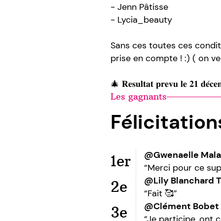
- Jenn Pâtisse
- Lycia_beauty
Sans ces toutes ces conditi
prise en compte ! :) ( on ver
🎄 𝐑𝐞𝐬𝐮𝐥𝐭𝐚𝐭 𝐩𝐫𝐞𝐯𝐮 𝐥𝐞 𝟐𝟏 𝐝𝐞́𝐜
Les gagnants
Félicitatio
@Gwenaelle Mala
1er
“Merci pour ce sup
@Lily Blanchard 
2e
“Fait 🥰”
@Clément Bobet
3e
“Je participe, ont 