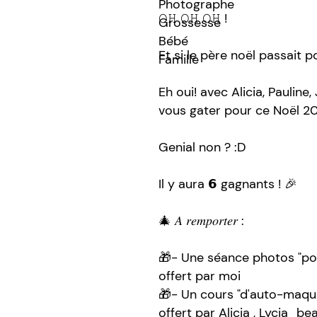
𝙾𝙷 𝙾𝙷 𝙾𝙷 !
Et si le père noël passait p
Eh oui! avec Alicia, Paulin
vous gater pour ce Noël 20
Genial non ? :D
Il y aura 𝟲 gagnants ! 🎉
🎄 𝐴 𝑟𝑒𝑚𝑝𝑜𝑟𝑡𝑒𝑟 :
🎁- Une séance photos "port
offert par moi
🎁- Un cours "d'auto-maquil
offert par Alicia , Lycia_be