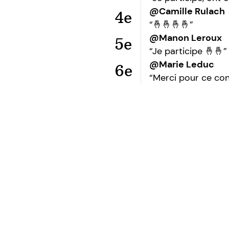
@Camille Rulach
4e
“🤞🤞🤞🤞”
@Manon Leroux
5e
“Je participe 🤞🤞”
@Marie Leduc
6e
“Merci pour ce co