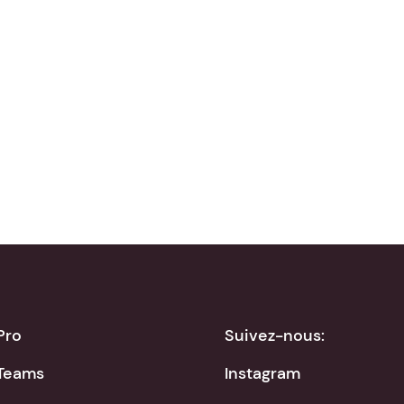
Télécharger dans
Disponible sur
App Store
Google Play
Pro
Suivez-nous:
Teams
Instagram