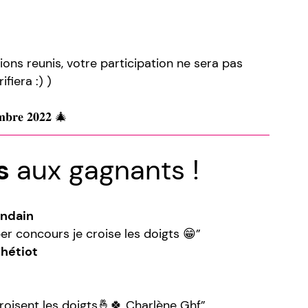
ons reunis, votre participation ne sera pas
ifiera :) )
𝐞𝐦𝐛𝐫𝐞 𝟐𝟎𝟐𝟐 🎄
ns
aux gagnants !
ndain
er concours je croise les doigts 😁”
Thétiot
croisent les doigts🤞🍀 Charlène Ghf”