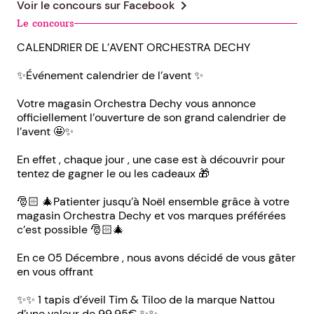
chevron_right
Voir le concours sur
Facebook
Le concours
CALENDRIER DE L’AVENT ORCHESTRA DECHY
✨Événement calendrier de l’avent ✨
Votre magasin Orchestra Dechy vous annonce
officiellement l’ouverture de son grand calendrier de
l’avent 🤩✨
En effet , chaque jour , une case est à découvrir pour
tentez de gagner le ou les cadeaux 🎁
🎅🏻 🎄Patienter jusqu’à Noël ensemble grâce à votre
magasin Orchestra Dechy et vos marques préférées
c’est possible 🎅🏻🎄
En ce 05 Décembre , nous avons décidé de vous gâter
en vous offrant
✨✨ 1 tapis d’éveil Tim & Tiloo de la marque Nattou
d’une valeur de 99,95€ ✨✨