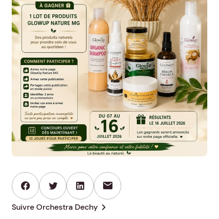
mail
chevron_right
Suivre Orchestra Dechy