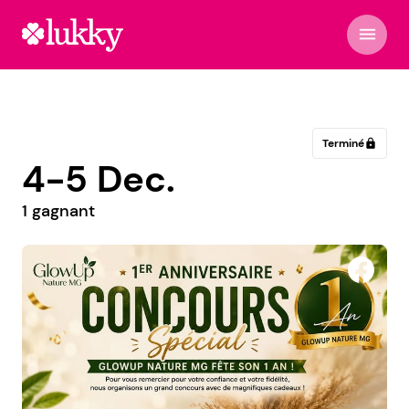
menu
Terminé
lock
4-5 Dec.
1 gagnant
Vision nouvelle Neuves-maisons