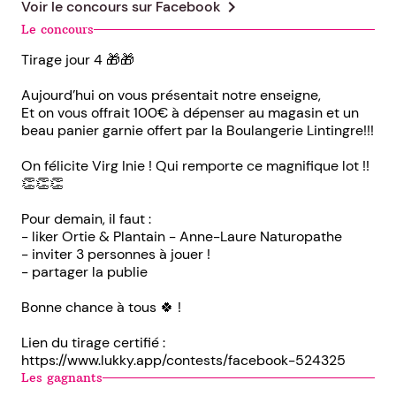
chevron_right
Voir le concours sur
Facebook
Le concours
Tirage jour 4 🎁🎁
Aujourd’hui on vous présentait notre enseigne,
Et on vous offrait 100€ à dépenser au magasin et un
beau panier garnie offert par la Boulangerie Lintingre!!!
On félicite Virg Inie ! Qui remporte ce magnifique lot !!
👏👏👏
Pour demain, il faut :
- liker Ortie & Plantain - Anne-Laure Naturopathe
- inviter 3 personnes à jouer !
- partager la publie
Bonne chance à tous 🍀 !
Lien du tirage certifié :
https://www.lukky.app/contests/facebook-524325
Les gagnants