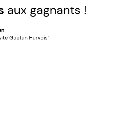
ns
aux gagnants !
an
invite Gaetan Hurvois”