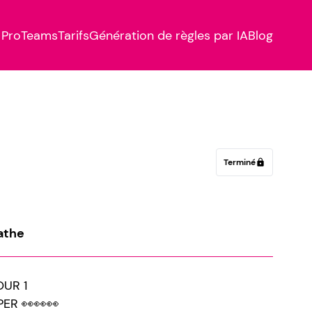
Pro
Teams
Tarifs
Génération de règles par IA
Blog
Terminé
lock
athe
OUR 1
PER 👀👀👀