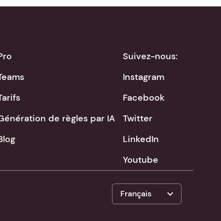
Pro
Suivez-nous:
Teams
Instagram
Tarifs
Facebook
Génération de règles par IA
Twitter
Blog
LinkedIn
Youtube
expand_more
Français