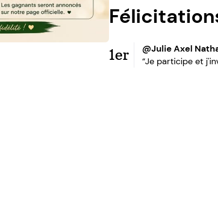
Félicitatio
@Julie Axel Nath
1er
“Je participe et j'