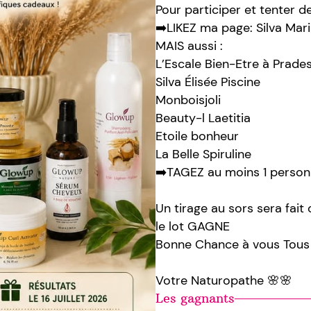
Pour participer et tenter 
➡️LIKEZ ma page: Silva Mar
MAIS aussi :
L’Escale Bien-Etre à Prade
Silva Élisée Piscine
Monboisjoli
Beauty-l Laetitia
Etoile bonheur
La Belle Spiruline
➡️TAGEZ au moins 1 perso
Un tirage au sors sera fa
le lot GAGNE
Bonne Chance à vous Tous
Votre Naturopathe 🌸🌸
Les gagnants