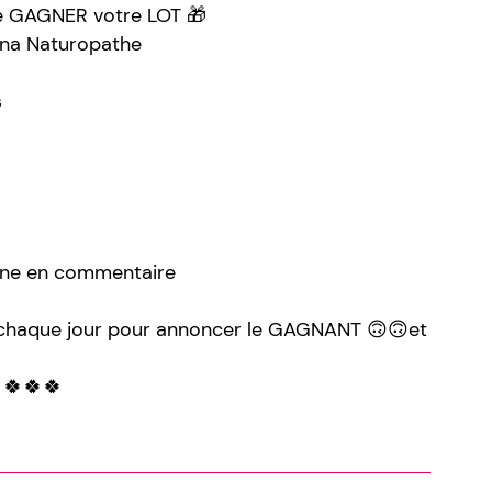
de GAGNER votre LOT 🎁
ina Naturopathe
s
nne en commentaire
it chaque jour pour annoncer le GAGNANT 🙃🙃et
 🍀🍀🍀