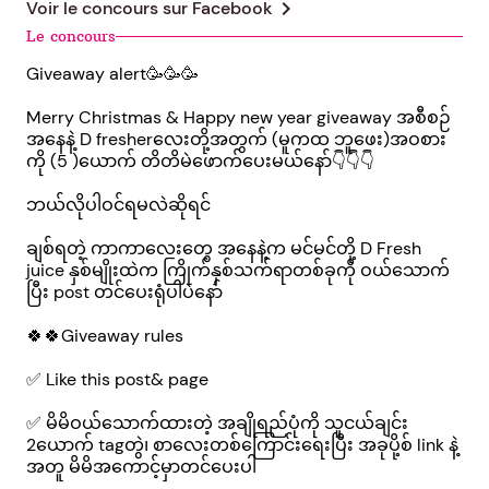
chevron_right
Voir le concours sur
Facebook
Le concours
Giveaway alert🥳🥳🥳
Merry Christmas & Happy new year giveaway အစီစဉ်
အနေနဲ့ D fresherလေးတို့အတွက် (မူကထ ဘူဖေး)အဝစား
ကို (5 )ယောက် တိတိမဲဖောက်ပေးမယ်နော်👇👇👇
ဘယ်လိုပါဝင်ရမလဲဆိုရင်
ချစ်ရတဲ့ ကာကာလေးတွေ အနေနဲ့က မင်မင်တို့ D Fresh
juice နှစ်မျိုးထဲက ကြိုက်နှစ်သက်ရာတစ်ခုကို ဝယ်သောက်
ပြီး post တင်ပေးရုံပါပဲနော်
🍀🍀Giveaway rules
✅ Like this post& page
✅ မိမိဝယ်သောက်ထားတဲ့ အချိုရည်ပုံကို သူငယ်ချင်း
2ယောက် tagတွဲ၊ စာလေးတစ်ကြောင်းရေးပြီး အခုပို့စ် link နဲ့
အတူ မိမိအကောင့်မှာတင်ပေးပါ