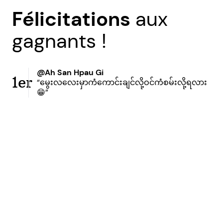
Félicitations
aux
gagnants !
@Ah San Hpau Gi
1er
“မွေးလလေးမှာကံကောင်းချင်လို့ဝင်ကံစမ်းလို့ရလား
😁”