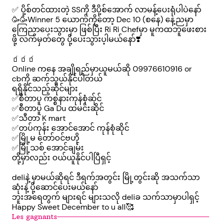
✅ ပို့စ်တင်ထားတဲ့ SSကို ဒီပို့စ်အောက် လာမန့်ပေးရုံပါပဲနော်
🥳🥳Winner 5 ယောက်ကိုတော့ Dec 10 (စနေ) နေ့ညမှာ
ကြေညာပေးသွားမှာ ဖြစ်ပြီး Ri Ri Chefမှာ မူကထဘူဖေးစား
ဖို့ လက်မှတ်တွေ ပို့ပေးသွားပ့ါမယ်နော်❣️
🧃🧃🧃
Online ကနေ အချိုရည်မှာယူမယ်ဆို 09976610916 or
cbကို ဆက်သွယ်နိုင်ပါတယ်
ရရှိနိုင်သည့်ဆိုင်များ
✅စီတာပူ ကစ္စနားကုန်စုံဆ်ုင်
✅စီတာပူ Ga Du ထမင်းဆိုင်
✅သီတာ K mart
✅တပ်ကုန်း အောင်အောင် ကုန်စုံဆိုင်
✅မြို့မ တော်ဝင်ဗဟို
✅မြို့သစ် အောင်ချမ်း
တို့မှာလည်း ဝယ်ယူနိုင်ပါပြီရှင့်
deliနဲ့ မှာမယ်ဆိုရင် ဒီရက်အတွင်း မြို့တွင်းဆို အသက်သာ
ဆုံးနဲ့ ပို့ဆောင်ပေးမယ်နော်
ဘူးအရေတွက် များရင် များသလို deliခ သက်သာမှာပါရှင့်
Happy Sweet December to u all🥰
Les gagnants