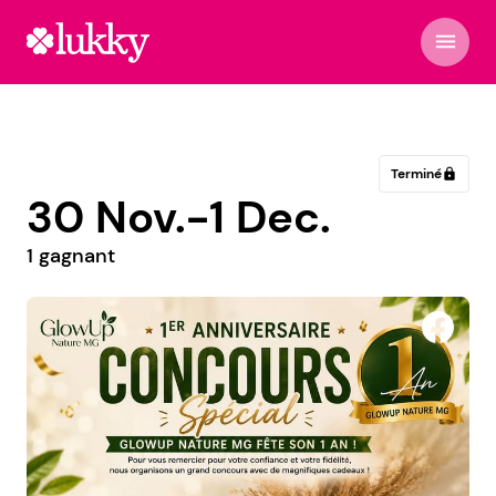
menu
Terminé
lock
30 Nov.-1 Dec.
1 gagnant
D Fresh