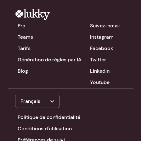
Pro
Suivez-nous:
Teams
Instagram
Tarifs
Facebook
Génération de règles par IA
Twitter
Blog
LinkedIn
Youtube
expand_more
Français
Politique de confidentialité
Conditions d'utilisation
Préférences de suivi