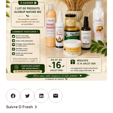
mail
chevron_right
Suivre D Fresh