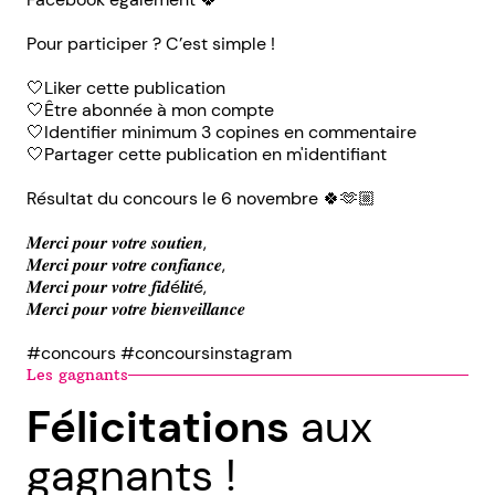
Pour participer ? C’est simple !
🤍Liker cette publication
🤍Être abonnée à mon compte
🤍Identifier minimum 3 copines en commentaire
🤍Partager cette publication en m'identifiant
Résultat du concours le 6 novembre 🍀🫶🏼
𝑴𝒆𝒓𝒄𝒊 𝒑𝒐𝒖𝒓 𝒗𝒐𝒕𝒓𝒆 𝒔𝒐𝒖𝒕𝒊𝒆𝒏,
𝑴𝒆𝒓𝒄𝒊 𝒑𝒐𝒖𝒓 𝒗𝒐𝒕𝒓𝒆 𝒄𝒐𝒏𝒇𝒊𝒂𝒏𝒄𝒆,
𝑴𝒆𝒓𝒄𝒊 𝒑𝒐𝒖𝒓 𝒗𝒐𝒕𝒓𝒆 𝒇𝒊𝒅é𝒍𝒊𝒕é,
𝑴𝒆𝒓𝒄𝒊 𝒑𝒐𝒖𝒓 𝒗𝒐𝒕𝒓𝒆 𝒃𝒊𝒆𝒏𝒗𝒆𝒊𝒍𝒍𝒂𝒏𝒄𝒆
#concours #concoursinstagram
Les gagnants
Félicitations
aux
gagnants !