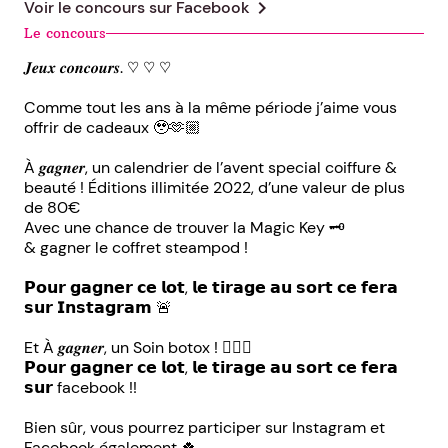
chevron_right
Voir le concours sur
Facebook
Le concours
𝑱𝒆𝒖𝒙 𝒄𝒐𝒏𝒄𝒐𝒖𝒓𝒔. ♡ ♡ ♡
Comme tout les ans à la même période j’aime vous
offrir de cadeaux 🥹🫶🏼
À 𝒈𝒂𝒈𝒏𝒆𝒓, un calendrier de l’avent special coiffure &
beauté ! Éditions illimitée 2022, d’une valeur de plus
de 80€
Avec une chance de trouver la Magic Key 🗝️
& gagner le coffret steampod !
𝗣𝗼𝘂𝗿 𝗴𝗮𝗴𝗻𝗲𝗿 𝗰𝗲 𝗹𝗼𝘁, 𝗹𝗲 𝘁𝗶𝗿𝗮𝗴𝗲 𝗮𝘂 𝘀𝗼𝗿𝘁 𝗰𝗲 𝗳𝗲𝗿𝗮
𝘀𝘂𝗿 𝗜𝗻𝘀𝘁𝗮𝗴𝗿𝗮𝗺 🚨
Et À 𝒈𝒂𝒈𝒏𝒆𝒓, un Soin botox ! 💆🏼‍♀️
𝗣𝗼𝘂𝗿 𝗴𝗮𝗴𝗻𝗲𝗿 𝗰𝗲 𝗹𝗼𝘁, 𝗹𝗲 𝘁𝗶𝗿𝗮𝗴𝗲 𝗮𝘂 𝘀𝗼𝗿𝘁 𝗰𝗲 𝗳𝗲𝗿𝗮
𝘀𝘂𝗿 facebook !!
Bien sûr, vous pourrez participer sur Instagram et
Facebook également 🍀