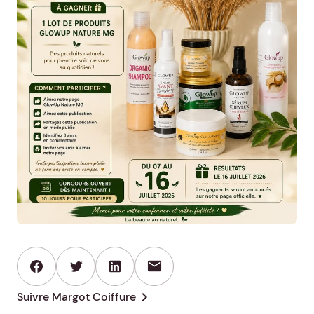
mail
chevron_right
Suivre Margot Coiffure