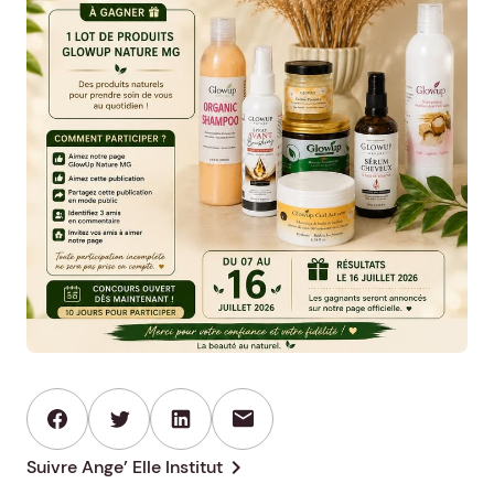
mail
chevron_right
Suivre Ange’ Elle Institut