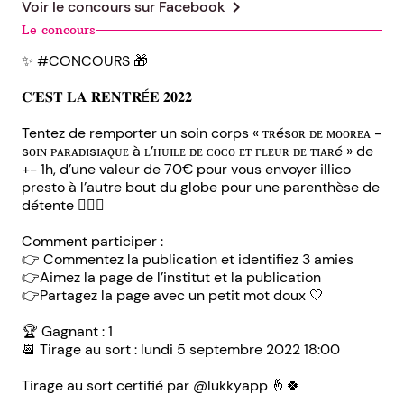
chevron_right
Voir le concours sur
Facebook
Le concours
✨ #CONCOURS 🎁
𝐂’𝐄𝐒𝐓 𝐋𝐀 𝐑𝐄𝐍𝐓𝐑É𝐄 𝟐𝟎𝟐𝟐
Tentez de remporter un soin corps « ᴛʀésᴏʀ ᴅᴇ ᴍᴏᴏʀᴇᴀ -
sᴏɪɴ ᴘᴀʀᴀᴅɪsɪᴀǫᴜᴇ à ʟ’ʜᴜɪʟᴇ ᴅᴇ ᴄᴏᴄᴏ ᴇᴛ ғʟᴇᴜʀ ᴅᴇ ᴛɪᴀʀé » de
+- 1h, d’une valeur de 70€ pour vous envoyer illico
presto à l’autre bout du globe pour une parenthèse de
détente 💆🏽‍♀️
Comment participer :
👉 Commentez la publication et identifiez 3 amies
👉Aimez la page de l’institut et la publication
👉Partagez la page avec un petit mot doux 🤍
🏆 Gagnant : 1
📆 Tirage au sort : lundi 5 septembre 2022 18:00
Tirage au sort certifié par @lukkyapp 🤞🍀