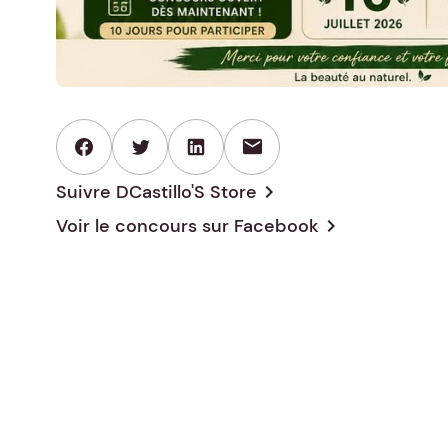
mail
Suivre DCastillo'S Store
chevron_right
Voir le concours sur
Facebook
chevron_right