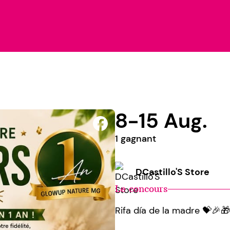
8-15 Aug.
1 gagnant
DCastillo'S Store
Le concours
Rifa día de la madre 💝🎉🎁