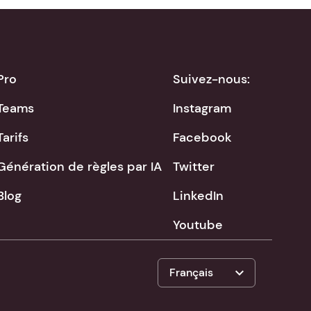
Pro
Suivez-nous:
Teams
Instagram
Tarifs
Facebook
Génération de règles par IA
Twitter
Blog
LinkedIn
Youtube
expand_more
Français