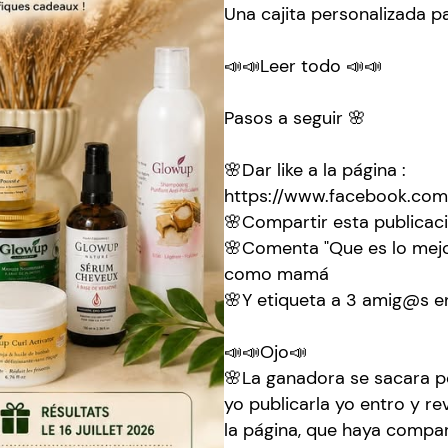
Una cajita personalizada p
📣📣Leer todo 📣📣
Pasos a seguir 🌸
🌸Dar like a la página :
https://www.facebook.co
🌸Compartir esta publicaci
🌸Comenta "Que es lo mejo
como mamá
🌸Y etiqueta a 3 amig@s e
📣📣Ojo📣
🌸La ganadora se sacara p
yo publicarla yo entro y re
la página, que haya compart