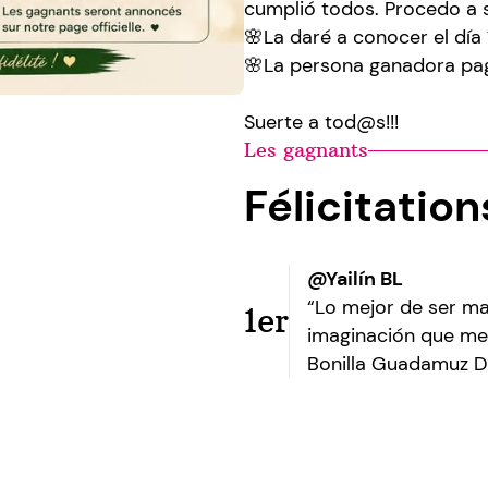
cumplió todos. Procedo a 
🌸La daré a conocer el día
🌸La persona ganadora pag
Suerte a tod@s!!!
Les gagnants
Félicitatio
@Yailín BL
“Lo mejor de ser ma
1er
imaginación que me
Bonilla Guadamuz D