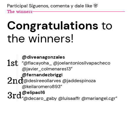
Participa! Síguenos, comenta y dale like 🌸
The winners
Congratulations
to
the winners!
@diveanagonzales
1st
“@flacayoha_ @joelantoniosilvapacheco
@javier_colmenares13”
@fernandezbriggi
2nd
“@desireeollarves @jaddespinoza
@keilaromero893”
@elipao16
3rd
“@decaro_gaby @luisaaffr @mariangel.cgr”