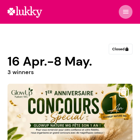
menu
Closed
lock
16 Apr.-8 May.
3 winners
@dyg_essentials