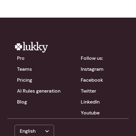
Pro
Follow us:
Teams
Instagram
Pricing
Facebook
AI Rules generation
Twitter
Blog
LinkedIn
Youtube
expand_more
English