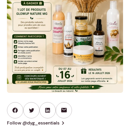
mail
chevron_right
Follow @dyg_essentials