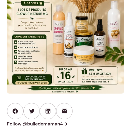
mail
chevron_right
Follow @bulledemaman4