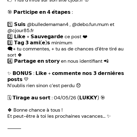
🎯 𝗣𝗮𝗿𝘁𝗶𝗰𝗶𝗽𝗲 𝗲𝗻 𝟰 𝗲́𝘁𝗮𝗽𝗲𝘀 :
1️⃣ 𝗦𝘂𝗶𝘀 @bulledemaman4 , @debo.fun.mum et
@cjour85.fr
2️⃣ 𝗟𝗶𝗸𝗲 + 𝗦𝗮𝘂𝘃𝗲𝗴𝗮𝗿𝗱𝗲 ce post ❤️
3️⃣ 𝗧𝗮𝗴 𝟯 𝗮𝗺𝗶(𝗲)𝘀 minimum
🗨️+ tu commentes, + tu as de chances d’être tiré au
sort 🍀
4️⃣ 𝗣𝗮𝗿𝘁𝗮𝗴𝗲 𝗲𝗻 𝘀𝘁𝗼𝗿𝘆 en nous identifiant 📲
✨ 𝗕𝗢𝗡𝗨𝗦 : 𝗟𝗶𝗸𝗲 + 𝗰𝗼𝗺𝗺𝗲𝗻𝘁𝗲 𝗻𝗼𝘀 𝟯 𝗱𝗲𝗿𝗻𝗶𝗲̀𝗿𝗲𝘀
𝗽𝗼𝘀𝘁𝘀 💛
N’oublis rien sinon c’est perdu 😞
🗓️ 𝗧𝗶𝗿𝗮𝗴𝗲 𝗮𝘂 𝘀𝗼𝗿𝘁 : 04/05/26 (𝗟𝗨𝗞𝗞𝗬) 🎯
🍀 Bonne chance à tous !
Et peut-être à toi les prochaines vacances… ✨
⸻