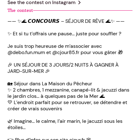
chevron_right
See the contest on
Instagram
The contest
—— ✨🌊 𝘾𝙊𝙉𝘾𝙊𝙐𝙍𝙎 – SÉJOUR DE RÊVE 🌊✨ ——
✨ Et si tu t’offrais une pause… juste pour souffler ?
Je suis trop heureuse de m’associer avec
@debo.fun.mum et @cjour85.fr pour vous gâter 🎁
🎉 UN SÉJOUR DE 3 JOURS/2 NUITS À GAGNER À
JARD-SUR-MER 🎉
🏡 Séjour dans La Maison du Pêcheur
✨ 2 chambres, 1 mezzanine, canapé-lit & jacuzzi dans
le jardin clos… à quelques pas de la Mer 🌊
💛 L’endroit parfait pour se retrouver, se détendre et
créer de vrais souvenirs
🌿 Imagine… le calme, l’air marin, le jacuzzi sous les
étoiles…
👉 Plus d’infos sur son site cjour.fr 🌸