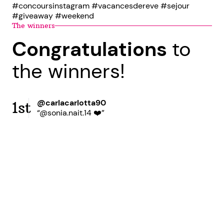
#concoursinstagram #vacancesdereve #sejour
#giveaway #weekend
The winners
Congratulations
to
the winners!
@carlacarlotta90
1st
“@sonia.nait.14 ❤️”