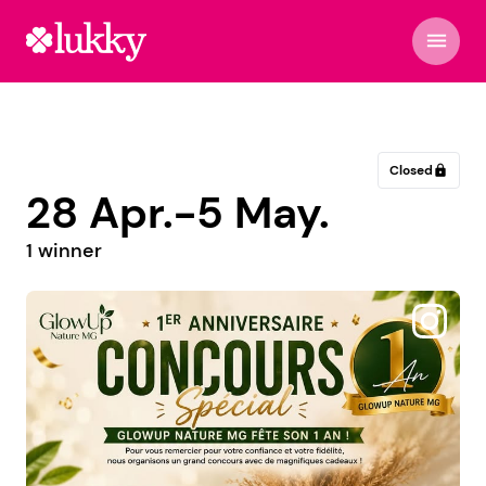
menu
Closed
lock
28 Apr.-5 May.
1 winner
@bulledemaman4