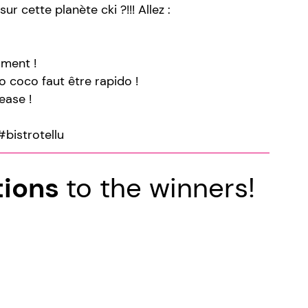
ur cette planète cki ?!!! Allez :
ment !
o coco faut être rapido !
ease !
bistrotellu
tions
to the winners!