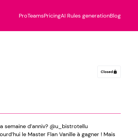
Pro
Teams
Pricing
AI Rules generation
Blog
Closed
lock
 la semaine d’anniv? @u_bistrotellu
urd’hui le Master Flan Vanille à gagner ! Mais