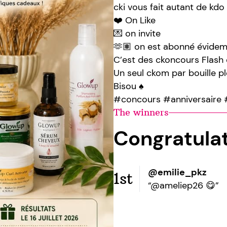
cki vous fait autant de kdo s
❤️ On Like
💌 on invite
🫶🏽 on est abonné évidem
C’est des ckoncours Flash 
Un seul ckom par bouille pl
Bisou ♠️
#concours #anniversaire #
The winners
Congratula
@emilie_pkz
1st
“@ameliep26 😋”