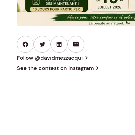
mail
Follow @davidmezzacqui
chevron_right
See the contest on
Instagram
chevron_right