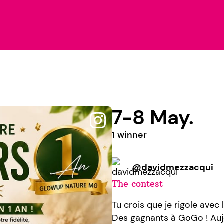
7-8 May.
1 winner
@davidmezzacqui
The contest
Tu crois que je rigole avec
Des gagnants à GoGo ! Aujo