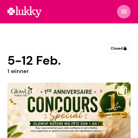
menu
Closed
lock
5-12 Feb.
1 winner
@oceanekarol