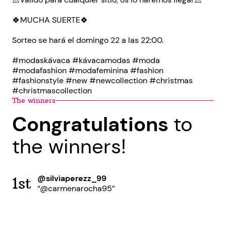
🍀MUCHA SUERTE🍀
Sorteo se hará el domingo 22 a las 22:00.
#modaskávaca #kávacamodas #moda
#modafashion #modafeminina #fashion
#fashionstyle #new #newcollection #christmas
#christmascollection
The winners
Congratulations
to
the winners!
@silviaperezz_99
1st
“@carmenarocha95”