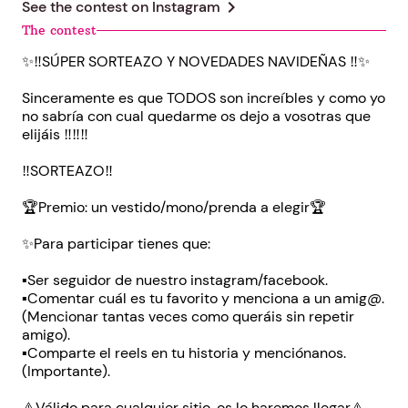
chevron_right
See the contest on
Instagram
The contest
✨‼️SÚPER SORTEAZO Y NOVEDADES NAVIDEÑAS ‼️✨
Sinceramente es que TODOS son increíbles y como yo
no sabría con cual quedarme os dejo a vosotras que
elijáis ‼️‼️‼️
‼️SORTEAZO‼️
🏆Premio: un vestido/mono/prenda a elegir🏆
✨Para participar tienes que:
▪️Ser seguidor de nuestro instagram/facebook.
▪️Comentar cuál es tu favorito y menciona a un amig@.
(Mencionar tantas veces como queráis sin repetir
amigo).
▪️Comparte el reels en tu historia y menciónanos.
(Importante).
⚠️Válido para cualquier sitio, os lo haremos llegar⚠️