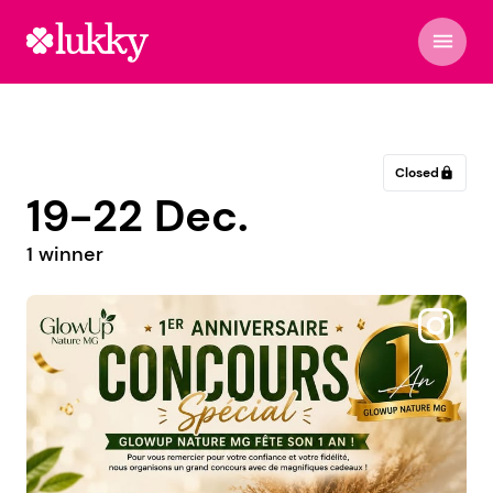
menu
Closed
lock
19-22 Dec.
1 winner
@kavacamodas