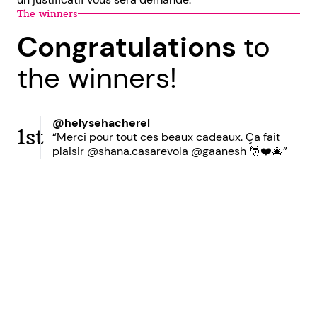
The winners
Congratulations
to
the winners!
@helysehacherel
1st
“Merci pour tout ces beaux cadeaux. Ça fait
plaisir @shana.casarevola @gaanesh 🎅❤️🎄”