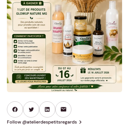
mail
chevron_right
Follow @atelierdespetitsregards