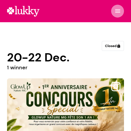
menu
Closed
lock
20-22 Dec.
1 winner
@atelierdespetitsregards