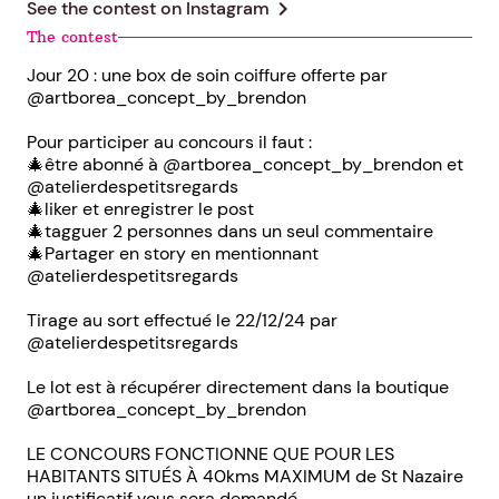
chevron_right
See the contest on
Instagram
The contest
Jour 20 : une box de soin coiffure offerte par
@artborea_concept_by_brendon
Pour participer au concours il faut :
🎄être abonné à @artborea_concept_by_brendon et
@atelierdespetitsregards
🎄liker et enregistrer le post
🎄tagguer 2 personnes dans un seul commentaire
🎄Partager en story en mentionnant
@atelierdespetitsregards
Tirage au sort effectué le 22/12/24 par
@atelierdespetitsregards
Le lot est à récupérer directement dans la boutique
@artborea_concept_by_brendon
LE CONCOURS FONCTIONNE QUE POUR LES
HABITANTS SITUÉS À 40kms MAXIMUM de St Nazaire
un justificatif vous sera demandé.