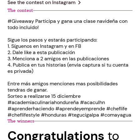
chevron_right
See the contest on
Instagram
The contest
#Giveaway Participa y gana una clase navideña con
todo incluido!
Sigue los pasos y estarás participando:
1. Síguenos en Instagram y en FB
2. Dale like a esta publicación
3. Menciona a 2 amigos en las publicaciones
4. Publica en tus historias (envia captura si tu cuenta
es privada)
Entre más amigos menciones mas posibilidades
tendras de ganar.
Sorteo a realizarse 15 diciembre
#academiaculinariahondureña #acaculhn
#aprenderhaciendo #aprendeyemprende #cheflife
#cheflifestyle #honduras #tegucigalpa #comayagua
The winners
Congratulations
to