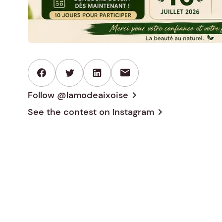
mail
Follow @lamodeaixoise
chevron_right
See the contest on
Instagram
chevron_right