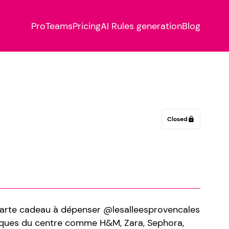
Pro
Teams
Pricing
AI Rules generation
Blog
Closed
lock
arte cadeau à dépenser @lesalleesprovencales
tiques du centre comme H&M, Zara, Sephora,