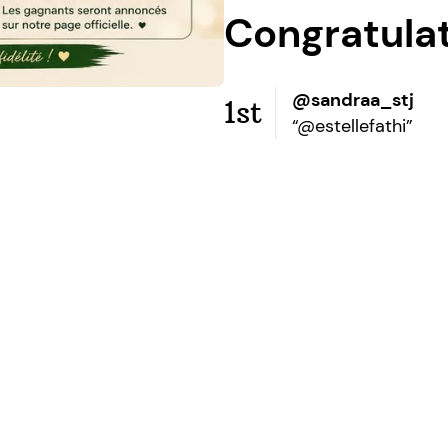
Congratula
@sandraa_stj
1st
“@estellefathi”