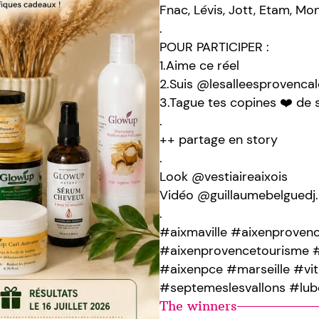
Fnac, Lévis, Jott, Etam, Mo
.
POUR PARTICIPER :
1.Aime ce réel
2.Suis @lesalleesprovenca
3.Tague tes copines ❤️ de
.
++ partage en story
.
Look @vestiaireaixois
Vidéo @guillaumebelguedj
.
#aixmaville #aixenproven
#aixenprovencetourisme #
#aixenpce #marseille #vi
#septemeslesvallons #lub
The winners