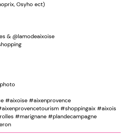
noprix, Osyho ect)
les & @lamodeaixoise
 shopping
.photo
ce #aixoise #aixenprovence
aixenprovencetourism #shoppingaix #aixois
trolles #marignane #plandecampagne
eron