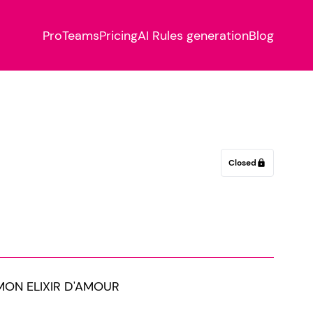
Pro
Teams
Pricing
AI Rules generation
Blog
Closed
lock
MON ELIXIR D'AMOUR