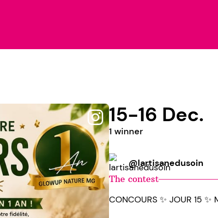
15-16 Dec.
1 winner
@lartisanedusoin
The contest
CONCOURS ✨️ JOUR 15 ✨️ 