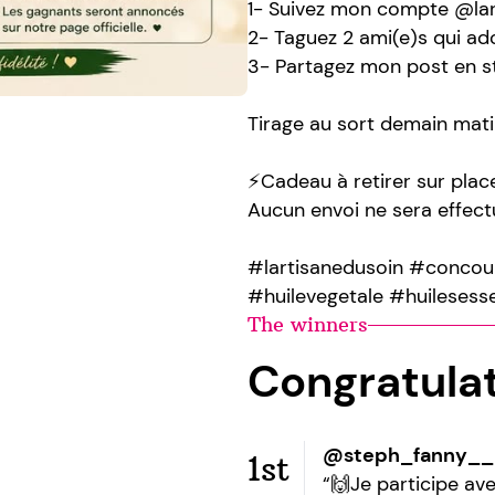
1- Suivez mon compte @lar
2- Taguez 2 ami(e)s qui ad
3- Partagez mon post en s
Tirage au sort demain mati
⚡️Cadeau à retirer sur pla
Aucun envoi ne sera effect
#lartisanedusoin #concou
#huilevegetale #huilesesse
The winners
Congratula
@steph_fanny__
1st
“🙌Je participe av