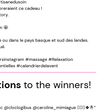
tisanedusoin
oreraient ce cadeau !
tory.
n 🤩
ce ou dans le pays basque et sud des landes.
ué.
rsinstagram #massage #Relaxation
ntielles #calendrierdelavent
tions
to the winners!
ec @cloclogibus @caroline_mimiague 💆🏼‍♀️🍀🤞”