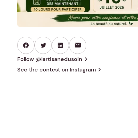
mail
Follow @lartisanedusoin
chevron_right
See the contest on
Instagram
chevron_right