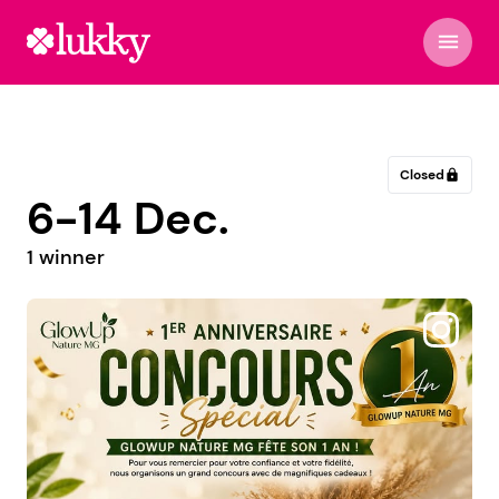
menu
Closed
lock
6-14 Dec.
1 winner
@la_toile_des_jeux