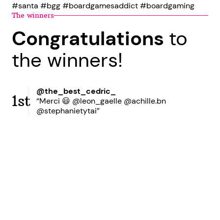
#santa #bgg #boardgamesaddict #boardgaming
The winners
Congratulations
to
the winners!
@the_best_cedric_
1st
“Merci 😃 @leon_gaelle @achille.bn
@stephanietytai”