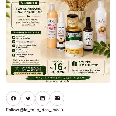
mail
chevron_right
Follow @la_toile_des_jeux