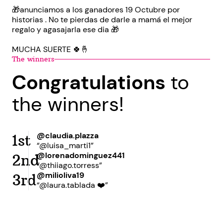
🎁anunciamos a los ganadores 19 Octubre por
historias . No te pierdas de darle a mamá el mejor
regalo y agasajarla ese dia 🎁
MUCHA SUERTE 🍀🤞
The winners
Congratulations
to
the winners!
@claudia.plazza
1st
“@luisa_marti1”
@lorenadominguez441
2nd
“@thiiago.torress”
@milioliva19
3rd
“@laura.tablada ❤️”