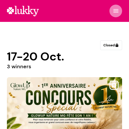
menu
Closed
lock
17-20 Oct.
3 winners
@majuben78