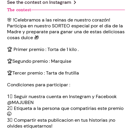
chevron_right
See the contest on
Instagram
The contest
🌸 !Celebramos a las reinas de nuestro corazón!
Participa en nuestro SORTEO especial por el dia de la
Madre y preparate para ganar una de estas deliciosas
cosas dulce 🎁
🏆 Primer premio : Torta de 1 kilo .
🏆Segundo premio : Marquise
🏆Tercer premio : Tarta de frutilla
Condiciones para participar :
1⃣ Seguir nuestra cuenta en Instegram y Facebook
@MAJUBEN
2⃣ Etiqueta a la persona que compatirias este premio
🤭
3⃣ Compartir esta publicacion en tus historias ¡no
olvides etiquetarnos!