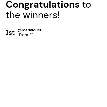
Congratulations
to
the winners!
@marivicucu
1st
“Extra 2”