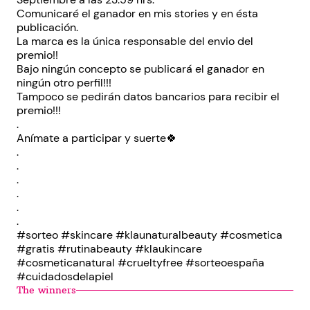
Comunicaré el ganador en mis stories y en ésta
publicación.
La marca es la única responsable del envio del
premio!!
Bajo ningún concepto se publicará el ganador en
ningún otro perfil!!!
Tampoco se pedirán datos bancarios para recibir el
premio!!!
.
Anímate a participar y suerte🍀
.
.
.
.
.
.
#sorteo #skincare #klaunaturalbeauty #cosmetica
#gratis #rutinabeauty #klaukincare
#cosmeticanatural #crueltyfree #sorteoespaña
#cuidadosdelapiel
The winners