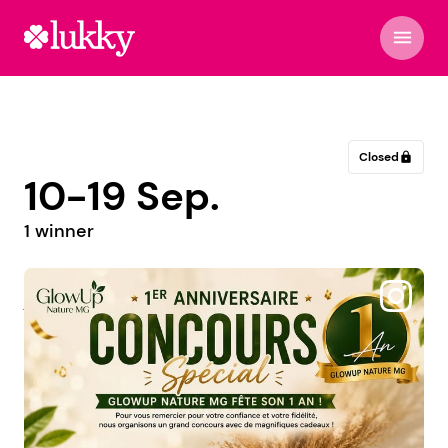
menu
Closed
lock
10-19 Sep.
1 winner
@judithbimami