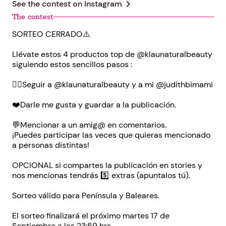
chevron_right
See the contest on
Instagram
The contest
SORTEO CERRADO⚠️
Llévate estos 4 productos top de @klaunaturalbeauty
siguiendo estos sencillos pasos :
👉🏼Seguir a @klaunaturalbeauty y a mi @judithbimami
❤️Darle me gusta y guardar a la publicación.
💬Mencionar a un amig@ en comentarios.
¡Puedes participar las veces que quieras mencionado
a personas distintas!
OPCIONAL si compartes la publicación en stories y
nos mencionas tendrás 5️⃣ extras (apuntalos tú).
Sorteo válido para Península y Baleares.
El sorteo finalizará el próximo martes 17 de
Septiembre a las 23:59 hrs.