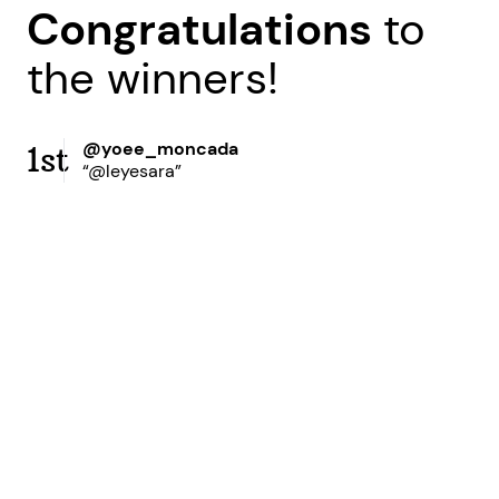
Congratulations
to
the winners!
@yoee_moncada
1st
“@leyesara”