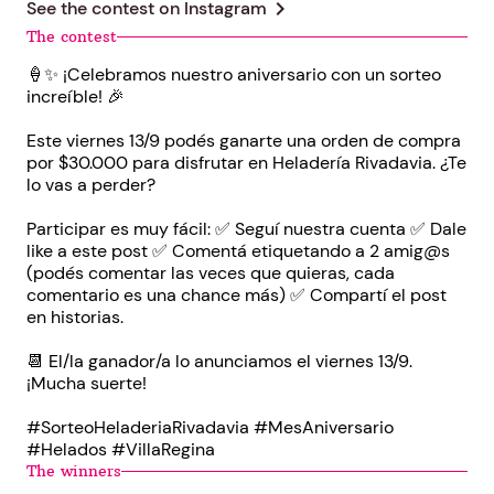
chevron_right
See the contest on
Instagram
The contest
🍦✨ ¡Celebramos nuestro aniversario con un sorteo
increíble! 🎉
Este viernes 13/9 podés ganarte una orden de compra
por $30.000 para disfrutar en Heladería Rivadavia. ¿Te
lo vas a perder?
Participar es muy fácil: ✅ Seguí nuestra cuenta ✅ Dale
like a este post ✅ Comentá etiquetando a 2 amig@s
(podés comentar las veces que quieras, cada
comentario es una chance más) ✅ Compartí el post
en historias.
📆 El/la ganador/a lo anunciamos el viernes 13/9.
¡Mucha suerte!
#SorteoHeladeriaRivadavia #MesAniversario
#Helados #VillaRegina
The winners