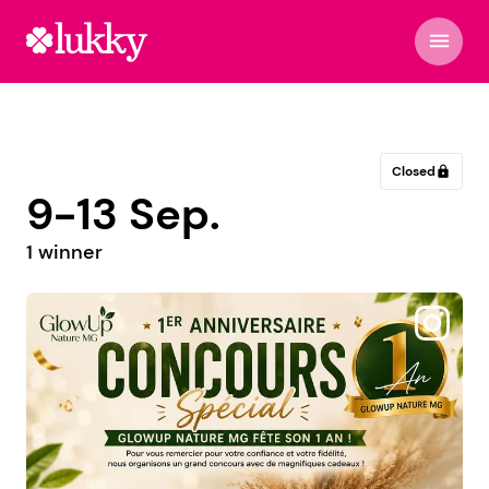
menu
Closed
lock
9-13 Sep.
1 winner
@heladeriarivadavia