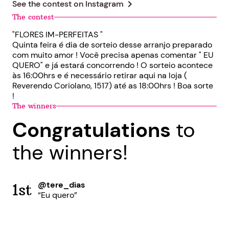
chevron_right
See the contest on
Instagram
The contest
"FLORES IM-PERFEITAS "
Quinta feira é dia de sorteio desse arranjo preparado
com muito amor ! Você precisa apenas comentar " EU
QUERO" e já estará concorrendo ! O sorteio acontece
às 16:00hrs e é necessário retirar aqui na loja (
Reverendo Coriolano, 1517) até as 18:00hrs ! Boa sorte
!
The winners
Congratulations
to
the winners!
@tere_dias
1st
“Eu quero”