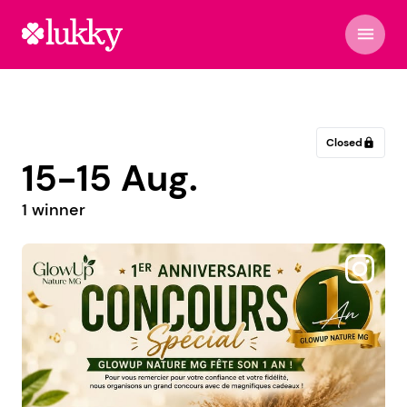
menu
Closed
lock
15-15 Aug.
1 winner
@damagrela