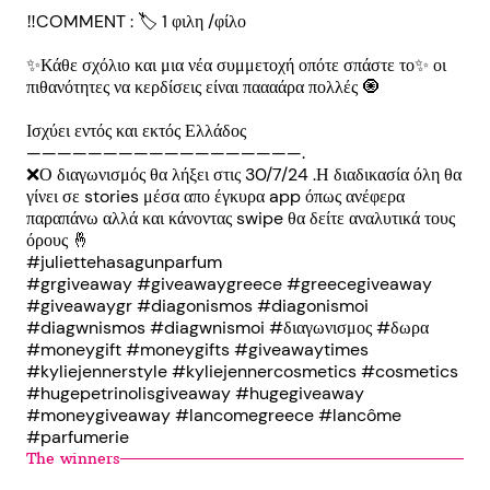
‼️COMMENT : 🏷 1 φιλη /φίλο
✨Κάθε σχόλιο και μια νέα συμμετοχή οπότε σπάστε το✨ οι
πιθανότητες να κερδίσεις είναι παααάρα πολλές 🧿
Ισχύει εντός και εκτός Ελλάδος
——————————————————.
❌Ο διαγωνισμός θα λήξει στις 30/7/24 .Η διαδικασία όλη θα
γίνει σε stories μέσα απο έγκυρα app όπως ανέφερα
παραπάνω αλλά και κάνοντας swipe θα δείτε αναλυτικά τους
όρους 🤞
#juliettehasagunparfum
#grgiveaway #giveawaygreece #greecegiveaway
#giveawaygr #diagonismos #diagonismoi
#diagwnismos #diagwnismoi #διαγωνισμος #δωρα
#moneygift #moneygifts #giveawaytimes
#kyliejennerstyle #kyliejennercosmetics #cosmetics
#hugepetrinolisgiveaway #hugegiveaway
#moneygiveaway #lancomegreece #lancôme
#parfumerie
The winners