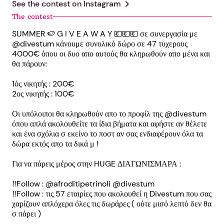
chevron_right
See the contest on
Instagram
The contest
SUMMER 🍉 G I V E A W A Y 💶💶💶 σε συνεργασία με
@divestum κάνουμε συνολικό δώρο σε 47 τυχερους
4000€ όπου οι δυο απο αυτούς θα κληρωθούν απο μένα και
θα πάρουν:
1ός νικητής : 200€
2ος νικητής : 100€
Οι υπόλοιποι θα κληρωθούν απο το προφίλ της @divestum
όπου απλά ακολουθείτε τα ίδια βήματα και αφήστε αν θέλετε
και ένα σχόλια σ εκείνο το ποστ αν σας ενδιαφέρουν όλα τα
δώρα εκτός απο τα δικά μ !
Για να πάρεις μέρος στην HUGE ΔΙΑΓΩΝΙΣΜΑΡΑ :
‼️Follow : @afroditipetrinoli @divestum
‼️Follow : τις 57 εταιρίες που ακολουθεί η Divestum που σας
χαρίζουν απλόχερα όλες τις δωράρες ( ούτε μισό λεπτό δεν θα
σ πάρει )