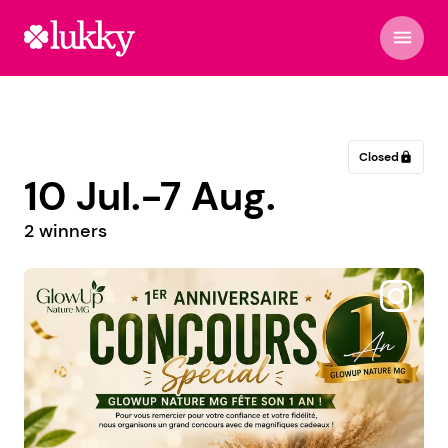
menu
Closed
lock
10 Jul.-7 Aug.
2 winners
@afroditipetrinoli