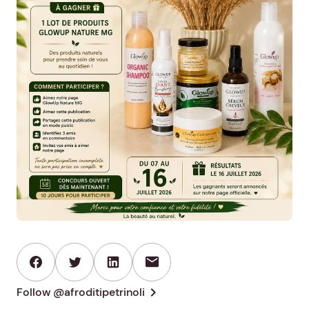
mail
chevron_right
Follow @afroditipetrinoli