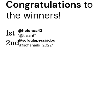
Congratulations
to
the winners!
@helenea43
1st
“@tia.ant”
@sofoulapessiridou
2nd
“@sofianails_2022”