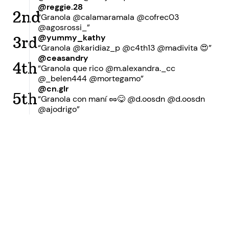
@reggie.28
2nd
“Granola @calamaramala @cofrec03
@agosrossi_”
@yummy_kathy
3rd
“Granola @karidiaz_p @c4th13 @madivita 😍”
@ceasandry
4th
“Granola que rico @m.alexandra._cc
@_belen444 @mortegamo”
@cn.glr
5th
“Granola con maní 🥜😋 @d.oosdn @d.oosdn
@ajodrigo”