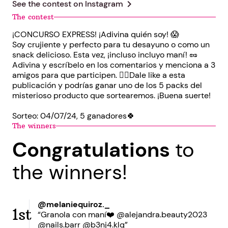
chevron_right
See the contest on
Instagram
The contest
¡CONCURSO EXPRESS! ¡Adivina quién soy! 😱
Soy crujiente y perfecto para tu desayuno o como un
snack delicioso. Esta vez, ¡incluso incluyo maní! 🥜
Adivina y escríbelo en los comentarios y menciona a 3
amigos para que participen. 👍🏻Dale like a esta
publicación y podrías ganar uno de los 5 packs del
misterioso producto que sortearemos. ¡Buena suerte!
Sorteo: 04/07/24, 5 ganadores🍀
The winners
Congratulations
to
the winners!
@melaniequiroz._
1st
“Granola con maní❤️ @alejandra.beauty2023
@nails.barr @b3nj4.klq”