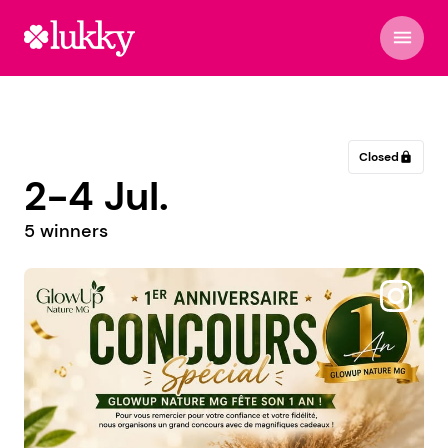
menu
Closed
lock
2-4 Jul.
5 winners
@enlinea_cl