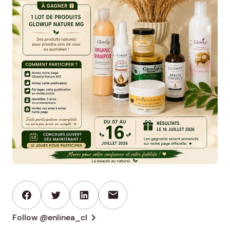
mail
chevron_right
Follow @enlinea_cl