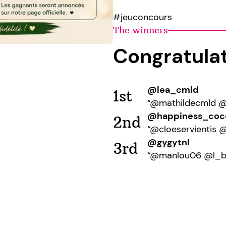
#jeuconcours
The winners
Congratula
@lea_cmld
1st
“@mathildecmld 
@happiness_coc
2nd
“@cloeservientis 
@gygytnl
3rd
“@manlou06 @l_br