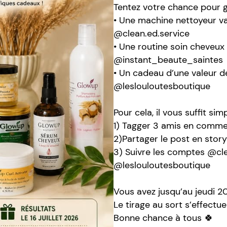
Tentez votre chance pour g
• Une machine nettoyeur v
@clean.ed.service
• Une routine soin cheveux d
@instant_beaute_saintes
• Un cadeau d’une valeur 
@leslouloutesboutique
Pour cela, il vous suffit si
1) Tagger 3 amis en comme
2)Partager le post en story
3) Suivre les comptes @cle
@leslouloutesboutique
Vous avez jusqu’au jeudi 2
Le tirage au sort s’effectu
Bonne chance à tous 🍀