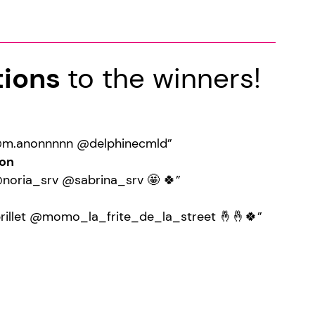
tions
to the winners!
@m.anonnnnn @delphinecmld”
on
@noria_srv @sabrina_srv 🤩 🍀”
illet @momo_la_frite_de_la_street 🤞🤞🍀”