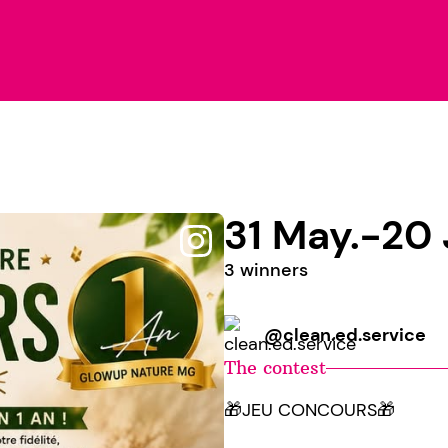
31 May.-20 
3 winners
@clean.ed.service
The contest
🎁JEU CONCOURS🎁