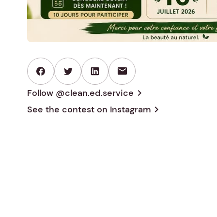
mail
Follow @clean.ed.service
chevron_right
See the contest on
Instagram
chevron_right