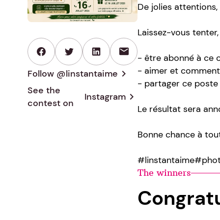
De jolies attentions
Laissez-vous tenter, 
mail
- être abonné à ce
- aimer et commente
Follow @linstantaime
chevron_right
- partager ce poste 
See the
Instagram
chevron_right
contest on
Le résultat sera ann
Bonne chance à tou
#linstantaime#ph
The winners
Congrat