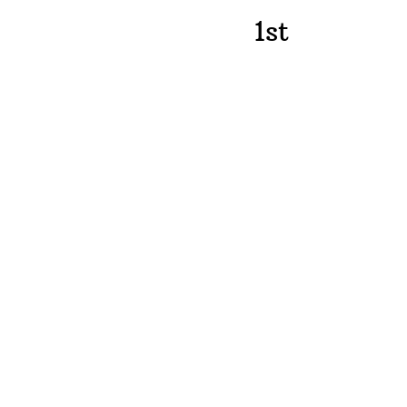
1st
Ready to grow y