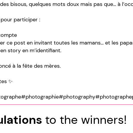
, des bisous, quelques mots doux mais pas que… à l’occa
pour participer :
 compte
r ce post en invitant toutes les mamans… et les papa
en story en m’identifiant.
oncé à la fête des mères.
tes ✨
otographe#photographie#photography#photograph
ulations
to the winners!