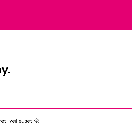
y.
e
es-veilleuses 🌼