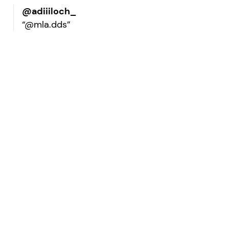
@adiiiloch_
“@mla.dds”
our network?