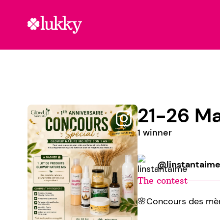
21-26 Ma
1 winner
@linstantaim
The contest
🌸Concours des mèr