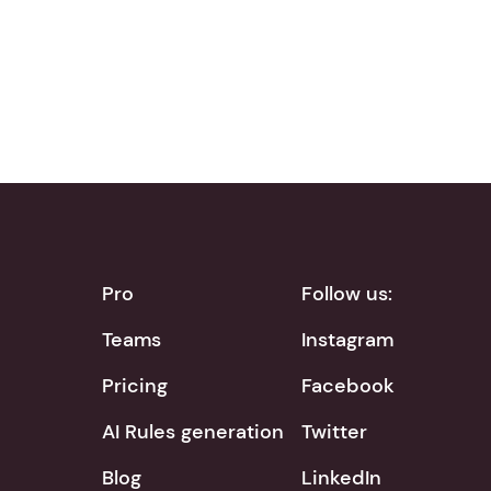
Download on the
Get it on
App Store
Google Play
Pro
Follow us:
Teams
Instagram
Pricing
Facebook
AI Rules generation
Twitter
Blog
LinkedIn