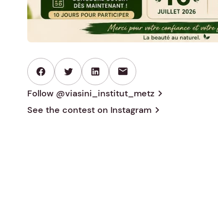
mail
Follow @viasini_institut_metz
chevron_right
See the contest on
Instagram
chevron_right