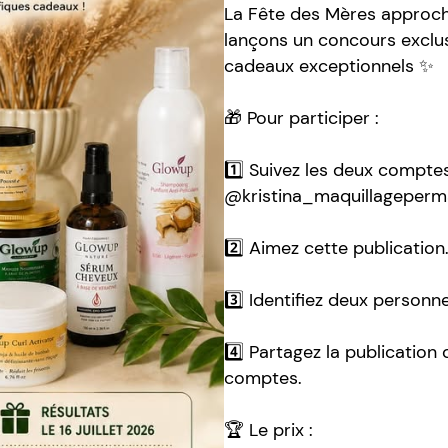
La Fête des Mères approch
lançons un concours exclus
cadeaux exceptionnels ✨
🎁 Pour participer :
1️⃣ Suivez les deux compte
@kristina_maquillageperm
2️⃣ Aimez cette publication
3️⃣ Identifiez deux person
4️⃣ Partagez la publication
comptes.
🏆 Le prix :