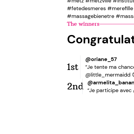
#metz #metzville #instit
#fetedesmeres #merefill
#massagebienetre #mass
The winners
Congratula
@oriane_57
1st
“Je tente ma chance
@little_mermaidd 
@armelita_bana
2nd
“Je participe ave