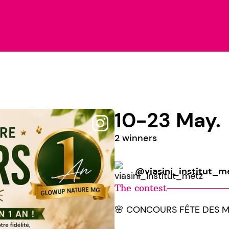
10-23 May.
2 winners
@viasini_institut_m
The contest
🌸 CONCOURS FÊTE DES M