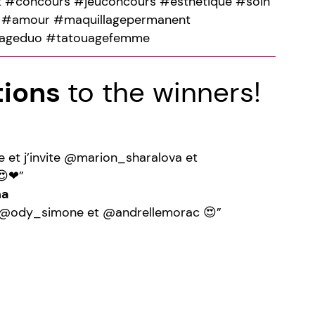
ut #concours #jeuconcours #esthetique #soin
e #amour #maquillagepermanent
ageduo #tatouagefemme
tions
to the winners!
 et j’invite @marion_sharalova et
😍❤”
na
c @ody_simone et @andrellemorac 😍”