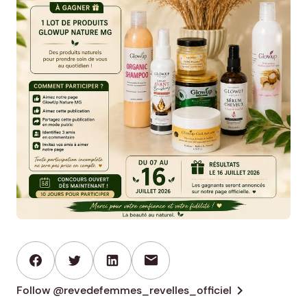
mail
chevron_right
Follow @revedefemmes_revelles_officiel