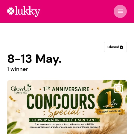
menu
Closed
lock
8-13 May.
1 winner
@revedefemmes_revelles_officiel