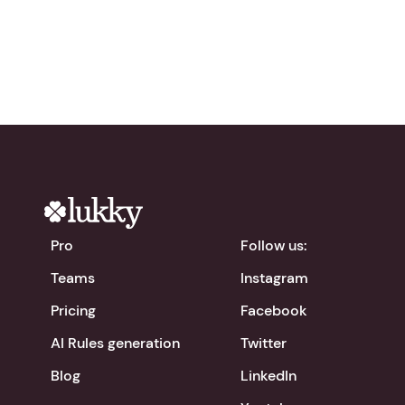
chevron_right
Download the app
Pro
Follow us:
Teams
Instagram
Pricing
Facebook
AI Rules generation
Twitter
Blog
LinkedIn