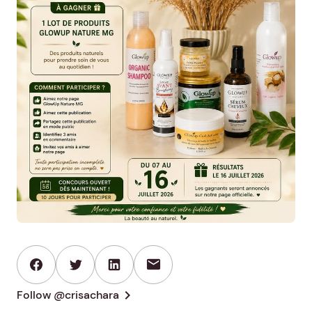
mail
chevron_right
Follow @crisachara