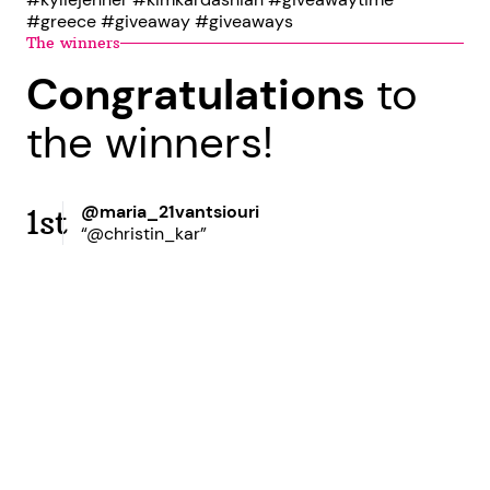
#greece #giveaway #giveaways
The winners
Congratulations
to
the winners!
@maria_21vantsiouri
1st
“@christin_kar”