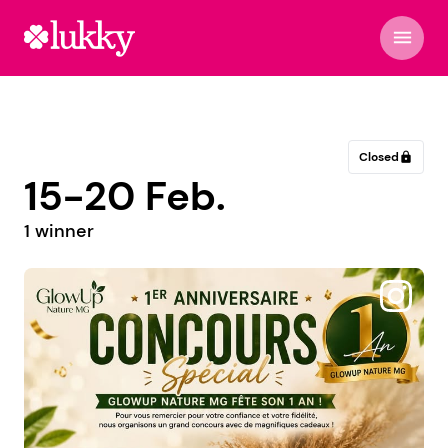
menu
Closed
lock
15-20 Feb.
1 winner
@crisachara