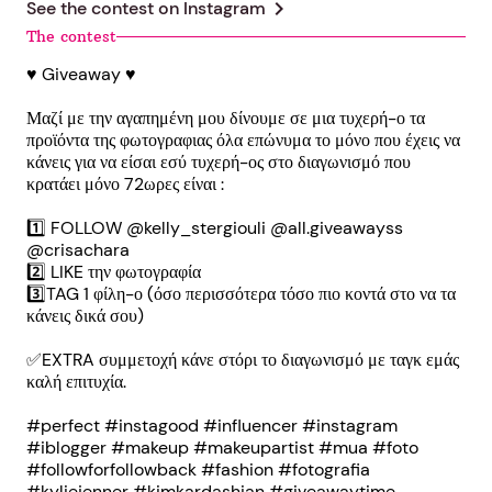
chevron_right
See the contest on
Instagram
The contest
♥️ Giveaway ♥️
Μαζί με την αγαπημένη μου δίνουμε σε μια τυχερή-ο τα
προϊόντα της φωτογραφιας όλα επώνυμα το μόνο που έχεις να
κάνεις για να είσαι εσύ τυχερή-ος στο διαγωνισμό που
κρατάει μόνο 72ωρες είναι :
1️⃣ FOLLOW @kelly_stergiouli @all.giveawayss
@crisachara
2️⃣ LIKE την φωτογραφία
3️⃣TAG 1 φίλη-ο (όσο περισσότερα τόσο πιο κοντά στο να τα
κάνεις δικά σου)
✅️EXTRA συμμετοχή κάνε στόρι το διαγωνισμό με ταγκ εμάς
καλή επιτυχία.
#perfect #instagood #influencer #instagram
#iblogger #makeup #makeupartist #mua #foto
#followforfollowback #fashion #fotografia
#kyliejenner #kimkardashian #giveawaytime