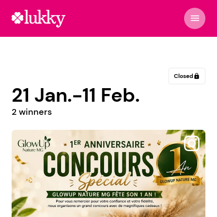
menu
Closed
lock
21 Jan.-11 Feb.
2 winners
@color_by_edite