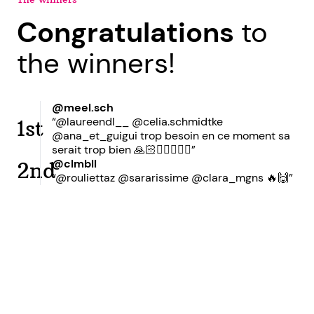
Congratulations
to
the winners!
@meel.sch
“@laureendl__ @celia.schmidtke
1st
@ana_et_guigui trop besoin en ce moment sa
serait trop bien 🙏🏻💇‍♀️💆🏼‍♀️”
@clmbll
2nd
“@rouliettaz @sararissime @clara_mgns 🔥🙌”