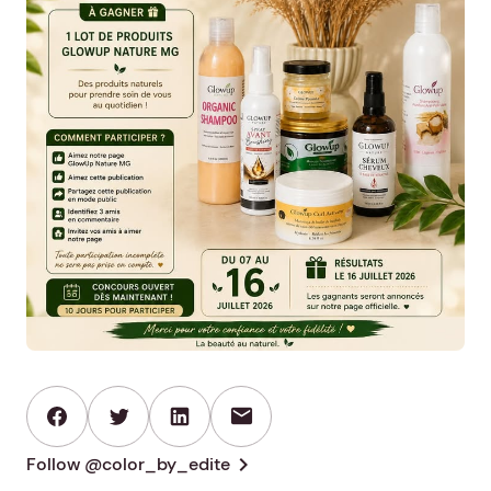
mail
chevron_right
Follow @color_by_edite