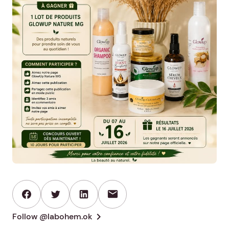
mail
chevron_right
Follow @labohem.ok