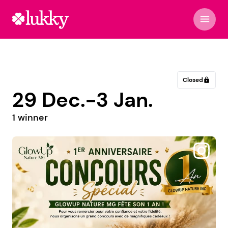
menu
Closed
lock
29 Dec.-3 Jan.
1 winner
@labohem.ok