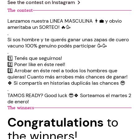
chevron_right
See the contest on
Instagram
The contest
Lanzamos nuestra LINEA MASCULINA 👨‍💼 y obvio
ameritaba un SORTEO! 🔥🥳
.
Si sos hombre y te querés ganar unas zapas de cuero
vacuno 100% genuino podés participar 🥳🥳
.
1️⃣ Tenés que seguirnos!
2️⃣ Poner like en éste reel!
3️⃣ Arrobar en éste reel a todos los hombres que
quieras! Cuanto más arrobes más chances de ganar!
🍀 Si compartís en historias duplicás las chances 😎
.
TAMOS READY? Good luck 😎🍀 Sorteamos el martes 2
de enero!
The winners
Congratulations
to
the winners!