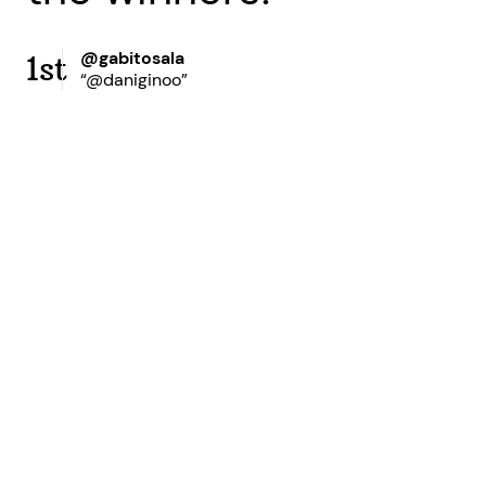
@gabitosala
1st
“@daniginoo”