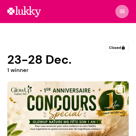
menu
Closed
lock
23-28 Dec.
1 winner
@oceiv_events