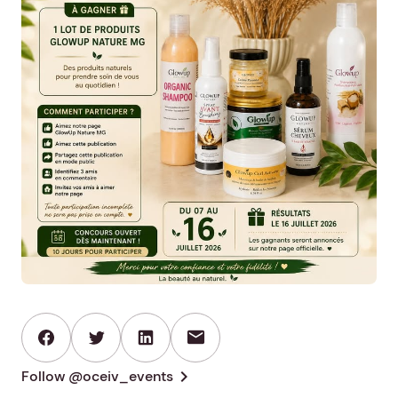
mail
chevron_right
Follow @oceiv_events