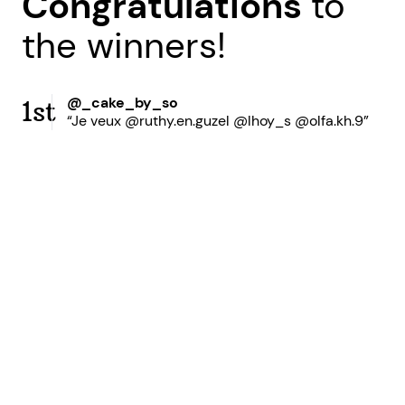
Congratulations
to
the winners!
@_cake_by_so
1st
“Je veux @ruthy.en.guzel @lhoy_s @olfa.kh.9”