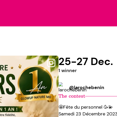
25-27 Dec.
1 winner
@larochebenin
The contest
🤩Fête du personnel 🥳💫
Samedi 23 Décembre 2023 de