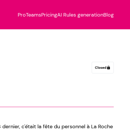
Pro
Teams
Pricing
AI Rules generation
Blog
Closed
lock
rnier, c'était la fête du personnel à La Roche