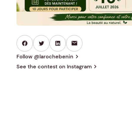
mail
Follow @larochebenin
chevron_right
See the contest on
Instagram
chevron_right