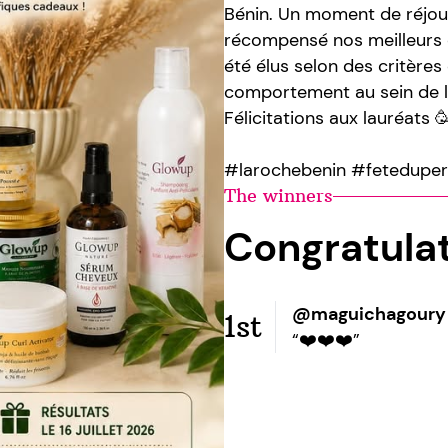
Bénin. Un moment de réjou
récompensé nos meilleurs e
été élus selon des critère
comportement au sein de l'
Félicitations aux lauréats 
#larochebenin #feteduper
The winners
Congratula
@maguichagoury
1st
“❤️❤️❤️”