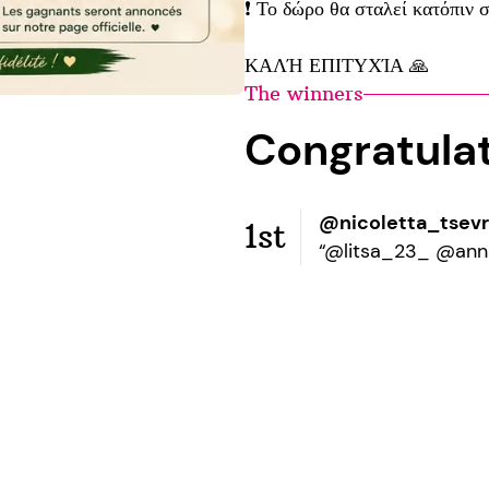
❗ Το δώρο θα σταλεί κατόπιν 
ΚΑΛΉ ΕΠΙΤΥΧΊΑ 🙏
The winners
Congratula
@nicoletta_tsev
1st
“@litsa_23_ @anna