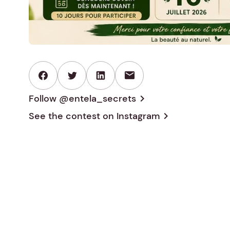
mail
Follow @entela_secrets
chevron_right
See the contest on
Instagram
chevron_right