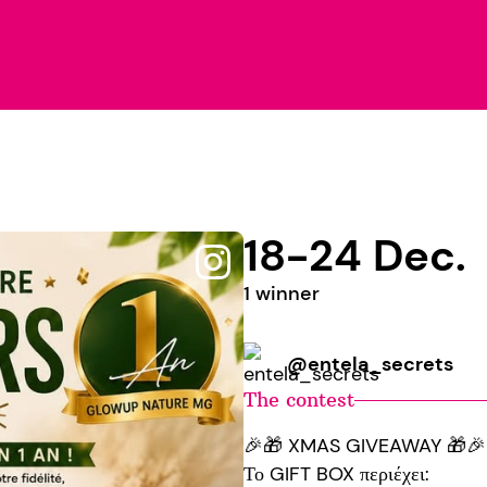
18-24 Dec.
1 winner
@entela_secrets
The contest
🎉🎁 XMAS GIVEAWAY 🎁🎉
Το GIFT BOX περιέχει: