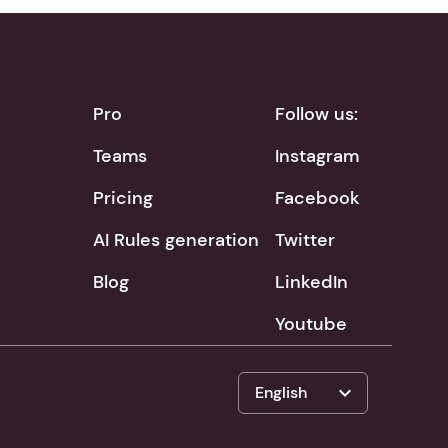
Pro
Follow us:
Teams
Instagram
Pricing
Facebook
AI Rules generation
Twitter
Blog
LinkedIn
Youtube
expand_more
English