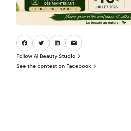
mail
Follow Al Beauty Studio
chevron_right
See the contest on
Facebook
chevron_right