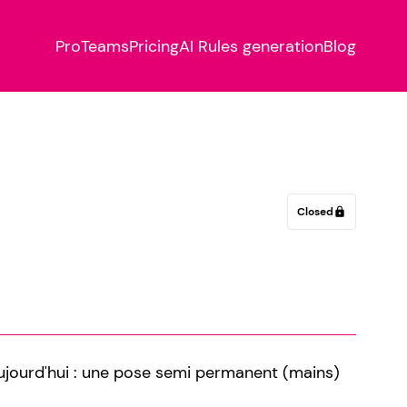
Pro
Teams
Pricing
AI Rules generation
Blog
Closed
lock
ujourd'hui : une pose semi permanent (mains)