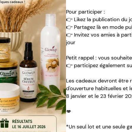
Pour participer :
👉 Likez la publication du j
👉 Partagez là en mode pu
👉 Invitez vos amies à par
jour
Petit rappel : vous souhait
👉 participez également s
Les cadeaux devront être ré
d'ouverture habituelles et 
8 janvier et le 23 février 20
💋
*Un seul lot et une seule g