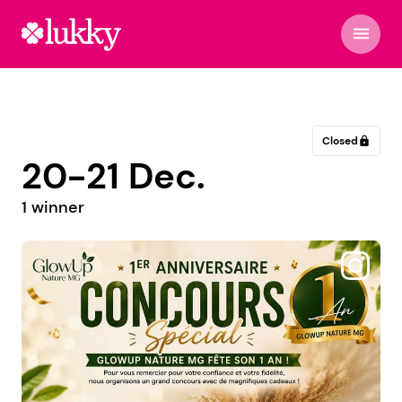
menu
Closed
lock
20-21 Dec.
1 winner
@rhoneaofficiel