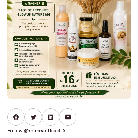
mail
chevron_right
Follow @rhoneaofficiel