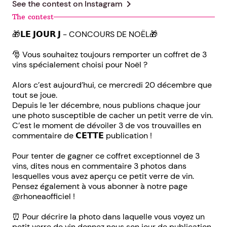
chevron_right
See the contest on
Instagram
The contest
🎁𝗟𝗘 𝗝𝗢𝗨𝗥 𝗝 - CONCOURS DE NOËL🎁
🎅 Vous souhaitez toujours remporter un coffret de 3
vins spécialement choisi pour Noël ?
Alors c’est aujourd’hui, ce mercredi 20 décembre que
tout se joue.
Depuis le 1er décembre, nous publions chaque jour
une photo susceptible de cacher un petit verre de vin.
C’est le moment de dévoiler 3 de vos trouvailles en
commentaire de 𝗖𝗘𝗧𝗧𝗘 publication !
Pour tenter de gagner ce coffret exceptionnel de 3
vins, dites nous en commentaire 3 photos dans
lesquelles vous avez aperçu ce petit verre de vin.
Pensez également à vous abonner à notre page
@rhoneaofficiel !
⏰ Pour décrire la photo dans laquelle vous voyez un
petit verre de vin donnez nous son jour de publication