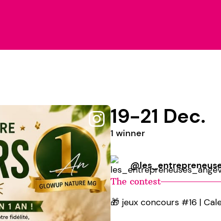
19-21 Dec.
1 winner
@les_entrepreneuse
The contest
🎁 jeux concours #16 | Cale