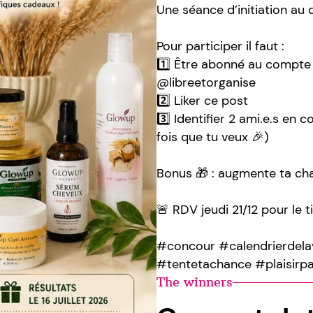
Une séance d’initiation a
Pour participer il faut :
1️⃣ Être abonné au compt
@libreetorganise
2️⃣ Liker ce post
3️⃣ Identifier 2 ami.e.s en
fois que tu veux 🎉)
Bonus 🎁 : augmente ta ch
🚨 RDV jeudi 21/12 pour le t
#concour #calendrierdel
#tentetachance #plaisirp
The winners