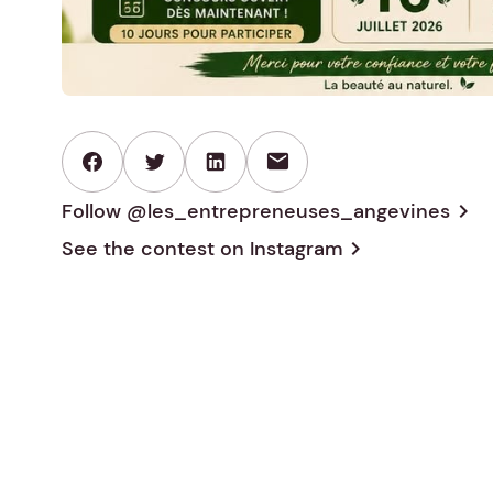
mail
Follow @les_entrepreneuses_angevines
chevron_right
See the contest on
Instagram
chevron_right