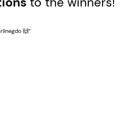
tions
to the winners!
linegdo 🙌”