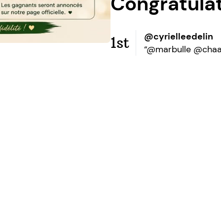
Congratula
@cyrielleedelin
1st
“@marbulle @chaar