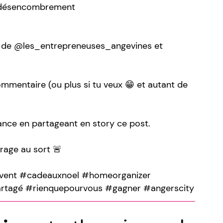
u désencombrement
e de @les_entrepreneuses_angevines et
 commentaire (ou plus si tu veux 😁 et autant de
ance en partageant en story ce post.
irage au sort 🚨
avent #cadeauxnoel #homeorganizer
artagé #rienquepourvous #gagner #angerscity