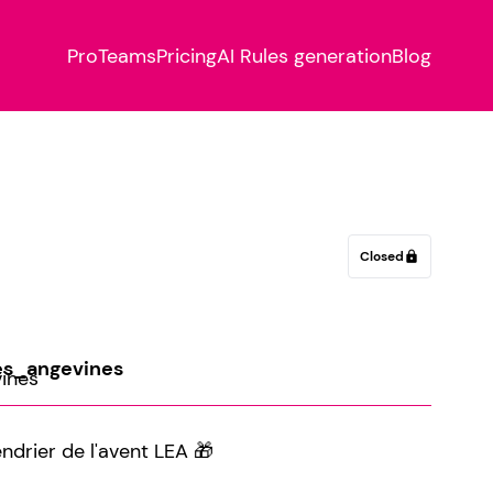
Pro
Teams
Pricing
AI Rules generation
Blog
Closed
lock
s_angevines
ndrier de l'avent LEA 🎁