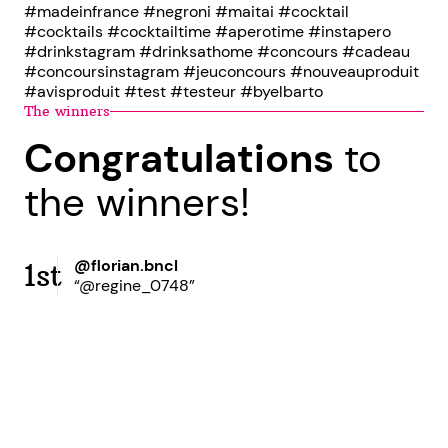
#madeinfrance #negroni #maitai #cocktail
#cocktails #cocktailtime #aperotime #instapero
#drinkstagram #drinksathome #concours #cadeau
#concoursinstagram #jeuconcours #nouveauproduit
#avisproduit #test #testeur #byelbarto
The winners
Congratulations
to
the winners!
@florian.bncl
1st
“@regine_0748”