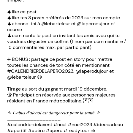
🎄like ce post
🎄like tes 3 posts préférés de 2023 sur mon compte
🎄abonne-toi à @lebarteleur et @laperodujour of
course
🎄commente le post en invitant les amis avec qui tu
voudrais déguster ce coffret (1 nom par commentaire /
15 commentaires max. par participant)
➕ BONUS : partage ce post en story pour mettre
toutes les chances de ton côté en mentionnant
#CALENDRIERDELAPERO2023, @laperodujour et
@lebarteleur 😉
Tirage au sort du gagnant mardi 19 décembre.
🔞 Participation réservée aux personnes majeures
résidant en France métropolitaine. 🇫🇷
⚠️ 𝐿’𝑎𝑏𝑢𝑠 𝑑’𝑎𝑙𝑐𝑜𝑜𝑙 𝑒𝑠𝑡 𝑑𝑎𝑛𝑔𝑒𝑟𝑒𝑢𝑥 𝑝𝑜𝑢𝑟 𝑙𝑎 𝑠𝑎𝑛𝑡𝑒́. ⚠️
__________________
#calendrierdelavent #noel #noel2023 #ideecadeau
#aperitif #apéro #apero #readytodrink