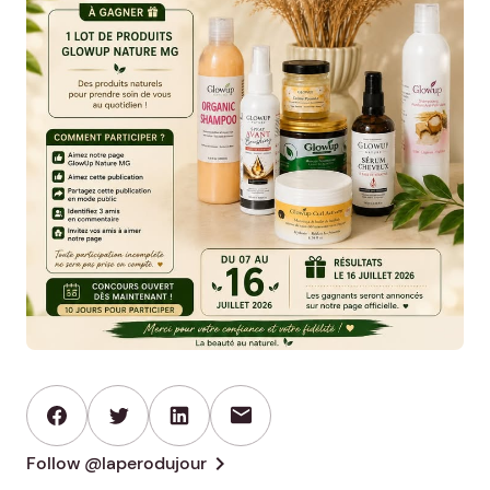
mail
chevron_right
Follow @laperodujour