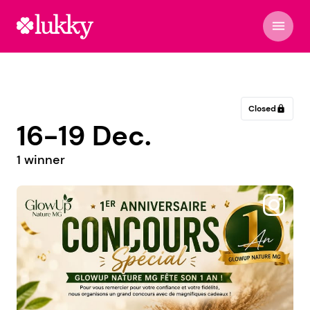
menu
Closed
lock
16-19 Dec.
1 winner
@laperodujour