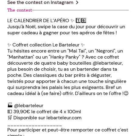
chevron_right
See the contest on
Instagram
The contest
LE CALENDRIER DE L’APÉRO ✨ 1️⃣6️⃣
Jusqu’à Noël, swipe la case du jour pour découvrir un
super cadeau à gagner pour tes apéros de fêtes !
✨ Coffret collection Le Barteleur ✨
Tu hésites encore entre un "Mai Tai", un "Negroni", un
"Manhattan" ou un "Hanky Panky" ? Avec ce coffret
découverte de quatre baby bouteilles @lebarteleur,
plus besoin de choisir, tu as un bartender dans ta
poche. Des classiques du bar prêts à déguster,
twistés pour apporter à chacun une touche singulière
qui surprendra les palais les plus exigeants. Bref un
cadeau idéal à (se faire) offrir. D'ailleurs on te l'offre !😉
🏭 @lebarteleur
💵 39,90€ le coffret de 4 x 100ml
🛒 Disponible sur lebarteleur.com
__________________
Pour participer et peut-être remporter ce coffret c’est
simple :