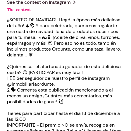
chevron_right
See the contest on
Instagram
The contest
¡¡SORTEO DE NAVIDAD!! Llegó la época más deliciosa
del año! 🎄🎅 Y para celebrarla, queremos regalarte
una cesta de navidad llena de productos ricos ricos
para tu mesa. 🍷🧀🍫 ¡Aceite de oliva, vinos, turrones,
espárragos y más! 😍 Pero eso no es todo, también
incluimos productos Ordunte, como una taza, llavero,
delantal... 💚
¿Quieres ser el afortunado ganador de esta deliciosa
cesta? 😏 ¡PARTICIPAR es muy fácil!
1 👍🏻 Ser seguidor de nuestro perfil de instagram
@inmobiliariaordunte.
2 🗣 Comenta esta publicación mencionando a al
menos un amigo ¡Cuántos más comentarios, más
posibilidades de ganar! 🙌
Tienes para participar hasta el día 18 de diciembre a
las 12:00
IMPORTANTE - El premio NO se envía, recogida en
nuestras oficinas de Bilbao, Zalla o Villasana de Mena