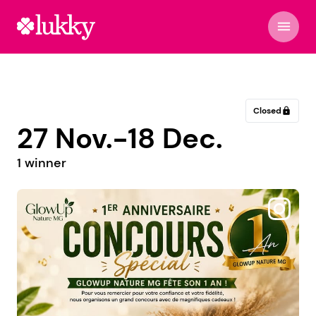
menu
Closed
lock
27 Nov.-18 Dec.
1 winner
@inmobiliariaordunte