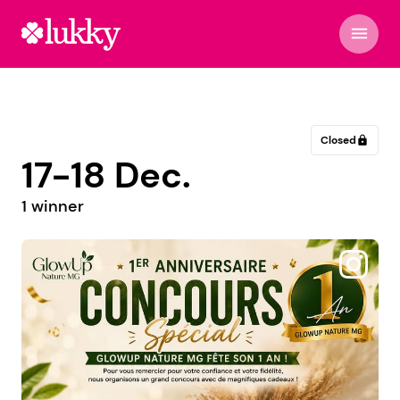
menu
Closed
lock
17-18 Dec.
1 winner
@les_jeux_en_folie_bordeaux