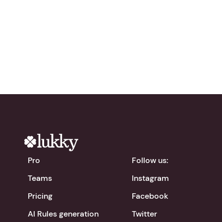
Try Lukky for free!
chevron_right
Download the app
Pro
Follow us:
Teams
Instagram
Pricing
Facebook
AI Rules generation
Twitter