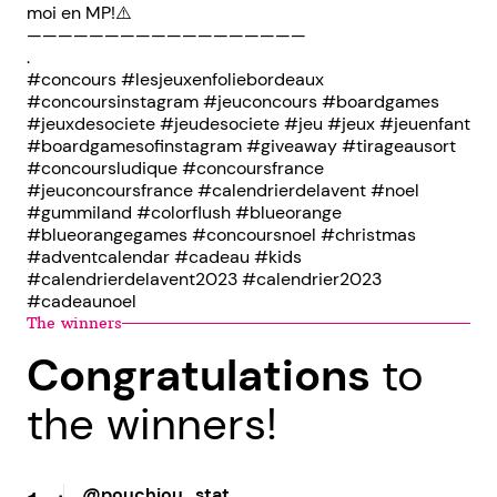
moi en MP!⚠️
——————————————————
.
#concours #lesjeuxenfoliebordeaux
#concoursinstagram #jeuconcours #boardgames
#jeuxdesociete #jeudesociete #jeu #jeux #jeuenfant
#boardgamesofinstagram #giveaway #tirageausort
#concoursludique #concoursfrance
#jeuconcoursfrance #calendrierdelavent #noel
#gummiland #colorflush #blueorange
#blueorangegames #concoursnoel #christmas
#adventcalendar #cadeau #kids
#calendrierdelavent2023 #calendrier2023
#cadeaunoel
The winners
Congratulations
to
the winners!
@pouchiou_stat