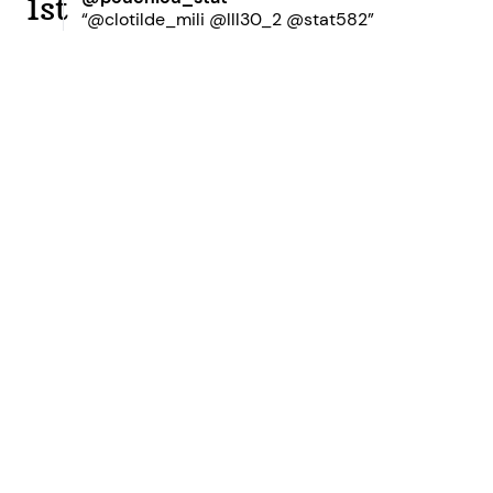
1st
“@clotilde_mili @lll30_2 @stat582”
Ready to grow your
network?