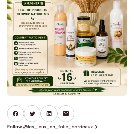
mail
chevron_right
Follow @les_jeux_en_folie_bordeaux