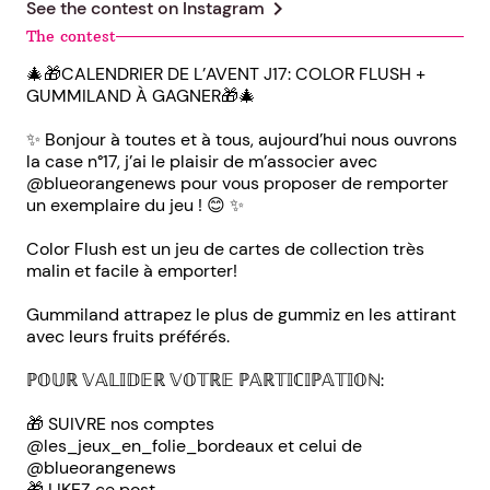
chevron_right
See the contest on
Instagram
The contest
🎄🎁CALENDRIER DE L’AVENT J17: COLOR FLUSH +
GUMMILAND À GAGNER🎁🎄
✨ Bonjour à toutes et à tous, aujourd’hui nous ouvrons
la case n°17, j’ai le plaisir de m’associer avec
@blueorangenews pour vous proposer de remporter
un exemplaire du jeu ! 😊 ✨
Color Flush est un jeu de cartes de collection très
malin et facile à emporter!
Gummiland attrapez le plus de gummiz en les attirant
avec leurs fruits préférés.
ℙ𝕆𝕌ℝ 𝕍𝔸𝕃𝕀𝔻𝔼ℝ 𝕍𝕆𝕋ℝ𝔼 ℙ𝔸ℝ𝕋𝕀ℂ𝕀ℙ𝔸𝕋𝕀𝕆ℕ:
🎁 SUIVRE nos comptes
@les_jeux_en_folie_bordeaux et celui de
@blueorangenews
🎁 LIKEZ ce post