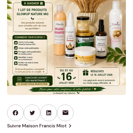
mail
chevron_right
Suivre Maison Francis Miot