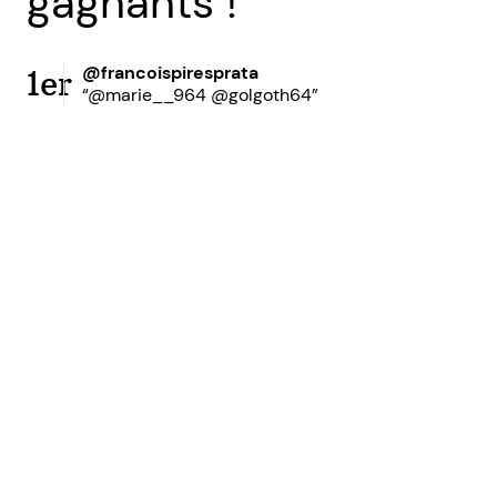
gagnants !
@francoispiresprata
1er
“@marie__964 @golgoth64”