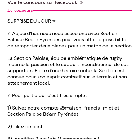
chevron_right
Voir le concours sur
Facebook
Le concours
SURPRISE DU JOUR ⭐️
⭐️ Aujourd’hui, nous nous associons avec Section
Paloise Béarn Pyrénées pour vous offrir la possibilité
de remporter deux places pour un match de la section
La Section Paloise, équipe emblématique de rugby
incarne la passion et le support inconditionnel de ses
supporters. Forte d’une histoire riche, la Section est
connue pour son esprit combatif sur le terrain et son
attachement local.
⭐️ Pour participer c’est très simple :
1) Suivez notre compte @maison_francis_miot et
Section Paloise Béarn Pyrénées
2) Likez ce post
3) Identifiez 2 ami(e)s (1 commentaire = 1