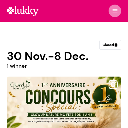
menu
Closed
lock
30 Nov.-8 Dec.
1 winner
@designajulie