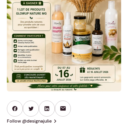
mail
chevron_right
Follow @designajulie