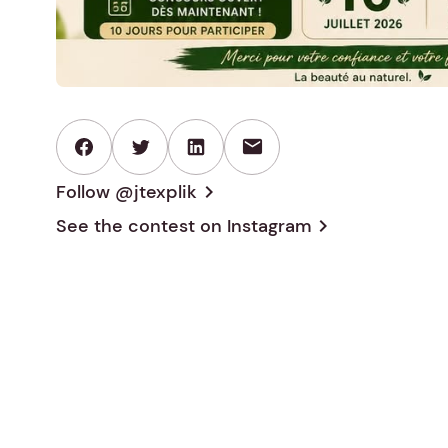
mail
Follow @jtexplik
chevron_right
See the contest on
Instagram
chevron_right