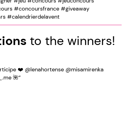
gner #jeu #concours #jeuconcours
cours #concoursfrance #giveaway
rs #calendrierdelavent
tions
to the winners!
 participe ❤️ @lenahortense @misamirenka
_.me 🌺”