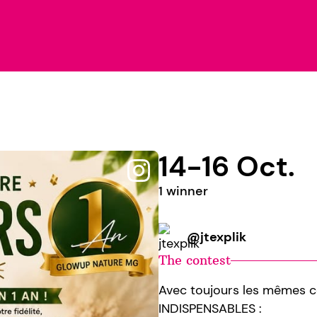
14-16 Oct.
1 winner
@jtexplik
The contest
Avec toujours les mêmes co
INDISPENSABLES :