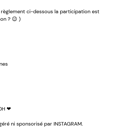
règlement ci-dessous la participation est
on ? 😉 )
nnes
0H ❤
i géré ni sponsorisé par INSTAGRAM.