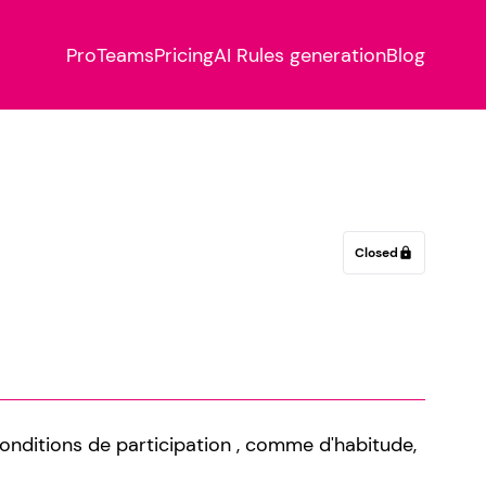
Pro
Teams
Pricing
AI Rules generation
Blog
Closed
lock
nditions de participation , comme d'habitude,