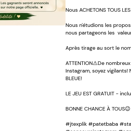
Nous ACHETONS TOUS LES 
Nous n'étudions les propos
nous partageons les valeur
Après tirage au sort le nom
ATTENTION⚠️De nombreux f
Instagram, soyez vigilant
BLEUE!
LE JEU EST GRATUIT - inclu
BONNE CHANCE À TOUS😉 
#jtexplik #patetbaba #st