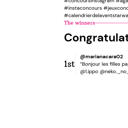
#concoursinstagram #aga
#instaconcours #jeuxcon
#calendrierdelaventstarwa
The winners
Congratula
@marianacara02
1st
“Bonjour les filles
@1.ippo @neko._no